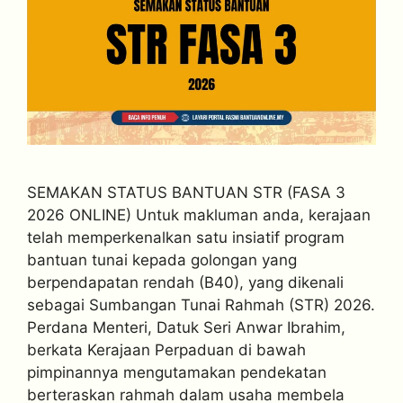
SEMAKAN STATUS BANTUAN STR (FASA 3
2026 ONLINE) Untuk makluman anda, kerajaan
telah memperkenalkan satu insiatif program
bantuan tunai kepada golongan yang
berpendapatan rendah (B40), yang dikenali
sebagai Sumbangan Tunai Rahmah (STR) 2026.
Perdana Menteri, Datuk Seri Anwar Ibrahim,
berkata Kerajaan Perpaduan di bawah
pimpinannya mengutamakan pendekatan
berteraskan rahmah dalam usaha membela