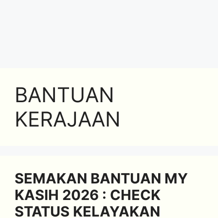
BANTUAN
KERAJAAN
SEMAKAN BANTUAN MY
KASIH 2026 : CHECK
STATUS KELAYAKAN