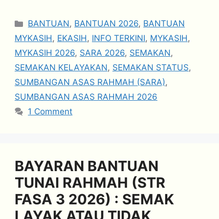
Categories
BANTUAN
,
BANTUAN 2026
,
BANTUAN
MYKASIH
,
EKASIH
,
INFO TERKINI
,
MYKASIH
,
MYKASIH 2026
,
SARA 2026
,
SEMAKAN
,
SEMAKAN KELAYAKAN
,
SEMAKAN STATUS
,
SUMBANGAN ASAS RAHMAH (SARA)
,
SUMBANGAN ASAS RAHMAH 2026
1 Comment
BAYARAN BANTUAN
TUNAI RAHMAH (STR
FASA 3 2026) : SEMAK
LAYAK ATAU TIDAK