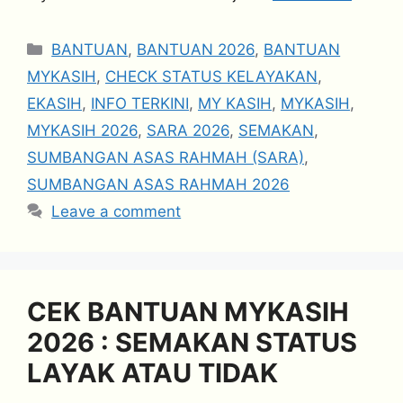
Categories
BANTUAN
,
BANTUAN 2026
,
BANTUAN
MYKASIH
,
CHECK STATUS KELAYAKAN
,
EKASIH
,
INFO TERKINI
,
MY KASIH
,
MYKASIH
,
MYKASIH 2026
,
SARA 2026
,
SEMAKAN
,
SUMBANGAN ASAS RAHMAH (SARA)
,
SUMBANGAN ASAS RAHMAH 2026
Leave a comment
CEK BANTUAN MYKASIH
2026 : SEMAKAN STATUS
LAYAK ATAU TIDAK