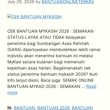
July 29, 2026
by
BANTUANONLINETERKINI
CEK BANTUAN MYKASIH 2026 : SEMAKAN
STATUS LAYAK ATAU TIDAK Kelayakan
penerima bagi Sumbangan Asas Rahmah
(SARA) diperluaskan membolehkan lebih ramai
individu akan menerima bantuan ini melalui
MyKad secara bulanan bagi memenuhi
keperluan asas harian. Bagaimanakah cek
status penerima bantuan mykasih 2026? Ikuti
Info lanjut disini. Baca juga: SEMAK ONLINE
BANTUAN MYKAD 2026 : SEMAKAN …
Read
more
Categories
BANTUAN
,
BANTUAN 2026
,
BANTUAN