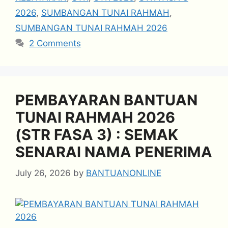
2026
,
SUMBANGAN TUNAI RAHMAH
,
SUMBANGAN TUNAI RAHMAH 2026
2 Comments
PEMBAYARAN BANTUAN
TUNAI RAHMAH 2026
(STR FASA 3) : SEMAK
SENARAI NAMA PENERIMA
July 26, 2026
by
BANTUANONLINE