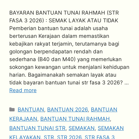
BAYARAN BANTUAN TUNAI RAHMAH (STR
FASA 3 2026) : SEMAK LAYAK ATAU TIDAK
Pemberian bantuan tunai adalah usaha
berterusan Kerajaan dalam memastikan
kebajikan rakyat terjamin, terutamanya bagi
golongan berpendapatan rendah dan
sederhana (B40 dan M40) yang memerlukan
sokongan kewangan untuk menjalani kehidupan
harian. Bagaimanakah semakan layak atau
tidak bayaran bantuan tunai str fasa 3 2026? …
Read more
Categories
BANTUAN
,
BANTUAN 2026
,
BANTUAN
KERAJAAN
,
BANTUAN TUNAI RAHMAH
,
BANTUAN TUNAI STR
,
SEMAKAN
,
SEMAKAN
KELAYAKAN
,
STR
,
STR 2026
,
STR FASA 3