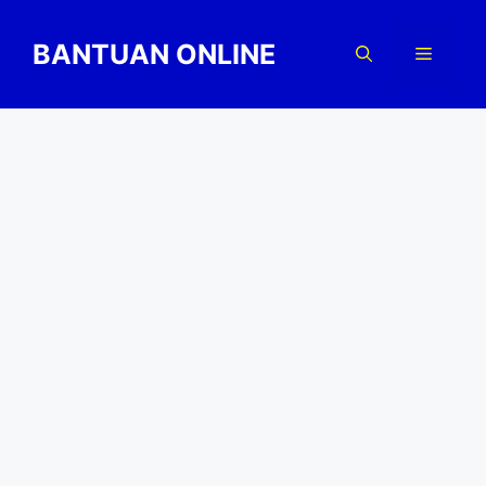
Skip
to
BANTUAN ONLINE
Menu
content