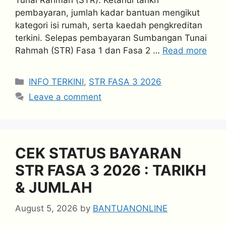
Tunai Rahmah (STR). Ketahui tarikh
pembayaran, jumlah kadar bantuan mengikut
kategori isi rumah, serta kaedah pengkreditan
terkini. Selepas pembayaran Sumbangan Tunai
Rahmah (STR) Fasa 1 dan Fasa 2 …
Read more
Categories
INFO TERKINI
,
STR FASA 3 2026
Leave a comment
CEK STATUS BAYARAN
STR FASA 3 2026 : TARIKH
& JUMLAH
August 5, 2026
by
BANTUANONLINE