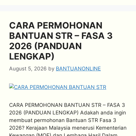
CARA PERMOHONAN
BANTUAN STR – FASA 3
2026 (PANDUAN
LENGKAP)
August 5, 2026
by
BANTUANONLINE
CARA PERMOHONAN BANTUAN STR – FASA 3
2026 (PANDUAN LENGKAP) Adakah anda ingin
membuat permohonan Bantuan STR Fasa 3
2026? Kerajaan Malaysia menerusi Kementerian
Kewangan (MOF) dan Lembaga Hasil Dalam