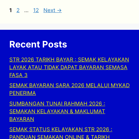
Page
Page
Page
1
2
…
12
Next
→
Recent Posts
STR 2026 TARIKH BAYAR : SEMAK KELAYAKAN
LAYAK ATAU TIDAK DAPAT BAYARAN SEMASA
FASA 3
SEMAK BAYARAN SARA 2026 MELALUI MYKAD
PENERIMA
SUMBANGAN TUNAI RAHMAH 2026 :
SEMAKAN KELAYAKAN & MAKLUMAT
BAYARAN
SEMAK STATUS KELAYAKAN STR 2026 :
PANDUAN SEMAKAN ONLINE & TARIKH