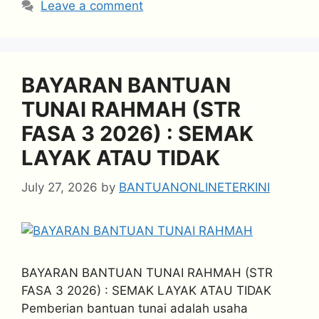
Leave a comment
BAYARAN BANTUAN
TUNAI RAHMAH (STR
FASA 3 2026) : SEMAK
LAYAK ATAU TIDAK
July 27, 2026
by
BANTUANONLINETERKINI
BAYARAN BANTUAN TUNAI RAHMAH (STR
FASA 3 2026) : SEMAK LAYAK ATAU TIDAK
Pemberian bantuan tunai adalah usaha