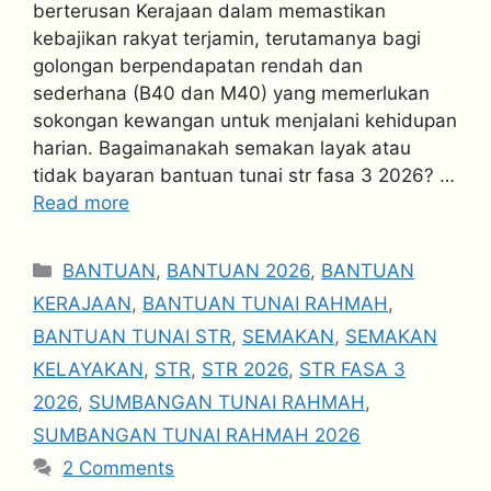
berterusan Kerajaan dalam memastikan
kebajikan rakyat terjamin, terutamanya bagi
golongan berpendapatan rendah dan
sederhana (B40 dan M40) yang memerlukan
sokongan kewangan untuk menjalani kehidupan
harian. Bagaimanakah semakan layak atau
tidak bayaran bantuan tunai str fasa 3 2026? …
Read more
Categories
BANTUAN
,
BANTUAN 2026
,
BANTUAN
KERAJAAN
,
BANTUAN TUNAI RAHMAH
,
BANTUAN TUNAI STR
,
SEMAKAN
,
SEMAKAN
KELAYAKAN
,
STR
,
STR 2026
,
STR FASA 3
2026
,
SUMBANGAN TUNAI RAHMAH
,
SUMBANGAN TUNAI RAHMAH 2026
2 Comments