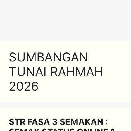
SUMBANGAN
TUNAI RAHMAH
2026
STR FASA 3 SEMAKAN :