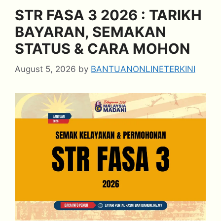
STR FASA 3 2026 : TARIKH
BAYARAN, SEMAKAN
STATUS & CARA MOHON
August 5, 2026
by
BANTUANONLINETERKINI