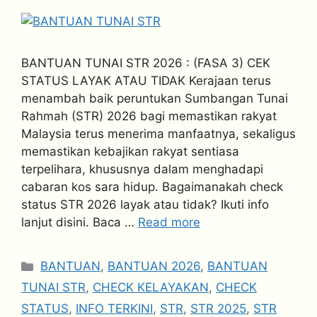
BANTUAN TUNAI STR 2026 : (FASA 3) CEK
STATUS LAYAK ATAU TIDAK Kerajaan terus
menambah baik peruntukan Sumbangan Tunai
Rahmah (STR) 2026 bagi memastikan rakyat
Malaysia terus menerima manfaatnya, sekaligus
memastikan kebajikan rakyat sentiasa
terpelihara, khususnya dalam menghadapi
cabaran kos sara hidup. Bagaimanakah check
status STR 2026 layak atau tidak? Ikuti info
lanjut disini. Baca …
Read more
Categories
BANTUAN
,
BANTUAN 2026
,
BANTUAN
TUNAI STR
,
CHECK KELAYAKAN
,
CHECK
STATUS
,
INFO TERKINI
,
STR
,
STR 2025
,
STR