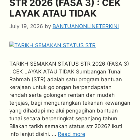
STR 2026 (FASA 3) : CEK
LAYAK ATAU TIDAK
July 19, 2026
by
BANTUANONLINETERKINI
TARIKH SEMAKAN STATUS STR 2026 (FASA 3)
: CEK LAYAK ATAU TIDAK Sumbangan Tunai
Rahmah (STR) adalah satu program bantuan
kerajaan untuk golongan berpendapatan
rendah serta golongan rentan dan mudah
terjejas, bagi mengurangkan tekanan kewangan
yang dihadapi melalui pengagihan bantuan
tunai secara berperingkat sepanjang tahun.
Bilakah tarikh semakan status str 2026? Ikuti
info lanjut disini. …
Read more