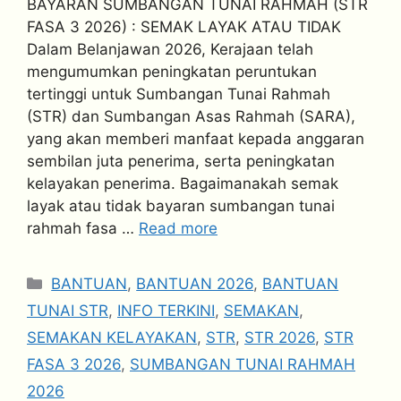
BAYARAN SUMBANGAN TUNAI RAHMAH (STR
FASA 3 2026) : SEMAK LAYAK ATAU TIDAK
Dalam Belanjawan 2026, Kerajaan telah
mengumumkan peningkatan peruntukan
tertinggi untuk Sumbangan Tunai Rahmah
(STR) dan Sumbangan Asas Rahmah (SARA),
yang akan memberi manfaat kepada anggaran
sembilan juta penerima, serta peningkatan
kelayakan penerima. Bagaimanakah semak
layak atau tidak bayaran sumbangan tunai
rahmah fasa …
Read more
Categories
BANTUAN
,
BANTUAN 2026
,
BANTUAN
TUNAI STR
,
INFO TERKINI
,
SEMAKAN
,
SEMAKAN KELAYAKAN
,
STR
,
STR 2026
,
STR
FASA 3 2026
,
SUMBANGAN TUNAI RAHMAH
2026