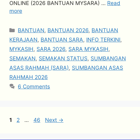
ONLINE (2026 BANTUAN MYSARA) …
Read
more
Categories
BANTUAN
,
BANTUAN 2026
,
BANTUAN
KERAJAAN
,
BANTUAN SARA
,
INFO TERKINI
,
MYKASIH
,
SARA 2026
,
SARA MYKASIH
,
SEMAKAN
,
SEMAKAN STATUS
,
SUMBANGAN
ASAS RAHMAH (SARA)
,
SUMBANGAN ASAS
RAHMAH 2026
6 Comments
Page
Page
Page
1
2
…
46
Next
→