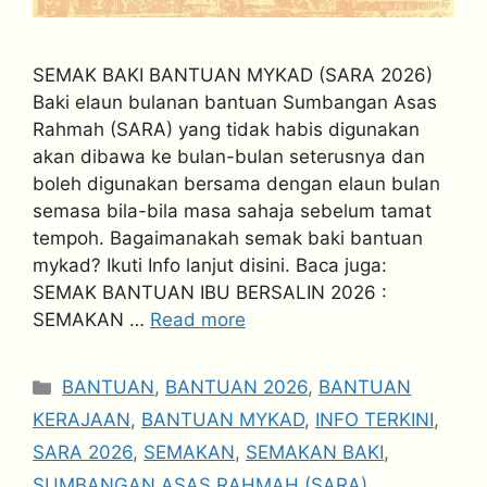
SEMAK BAKI BANTUAN MYKAD (SARA 2026)
Baki elaun bulanan bantuan Sumbangan Asas
Rahmah (SARA) yang tidak habis digunakan
akan dibawa ke bulan-bulan seterusnya dan
boleh digunakan bersama dengan elaun bulan
semasa bila-bila masa sahaja sebelum tamat
tempoh. Bagaimanakah semak baki bantuan
mykad? Ikuti Info lanjut disini. Baca juga:
SEMAK BANTUAN IBU BERSALIN 2026 :
SEMAKAN …
Read more
Categories
BANTUAN
,
BANTUAN 2026
,
BANTUAN
KERAJAAN
,
BANTUAN MYKAD
,
INFO TERKINI
,
SARA 2026
,
SEMAKAN
,
SEMAKAN BAKI
,
SUMBANGAN ASAS RAHMAH (SARA)
,