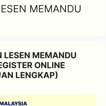
LESEN MEMANDU
N LESEN MEMANDU
EGISTER ONLINE
AN LENGKAP)