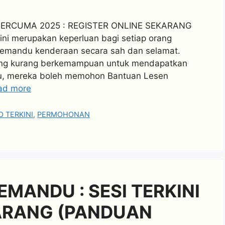
RCUMA 2025 : REGISTER ONLINE SEKARANG
 merupakan keperluan bagi setiap orang
emandu kenderaan secara sah dan selamat.
 yang kurang berkemampuan untuk mendapatkan
u, mereka boleh memohon Bantuan Lesen
ad more
O TERKINI
,
PERMOHONAN
EMANDU : SESI TERKINI
ARANG (PANDUAN