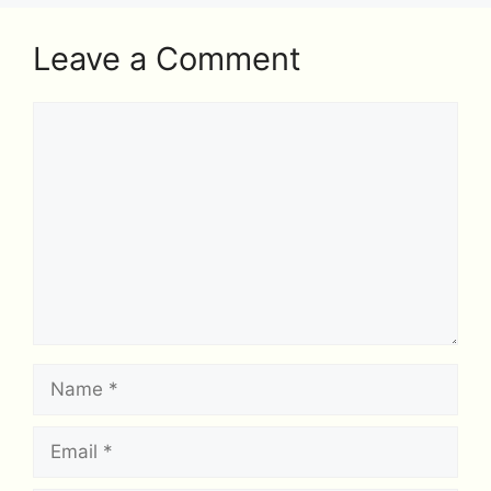
Leave a Comment
Comment
Name
Email