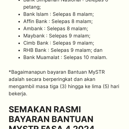
petang;
Bank Islam : Selepas 8 malam;
Affin Bank : Selepas 8 malam;
Ambank : Selepas 8 malam;
Maybank : Selepas 9 malam;
Cimb Bank : Selepas 9 malam;
RHB Bank : Selepas 9 malam; dan
Bank Muamalat : Selepas 10 malam.
*Bagaimanapun bayaran Bantuan MySTR
adalah secara berperingkat dan akan
mengambil masa tiga (3) hingga ke lima (5) hari
bekerja.
SEMAKAN RASMI
BAYARAN BANTUAN
MYSTR FASA 4 2024