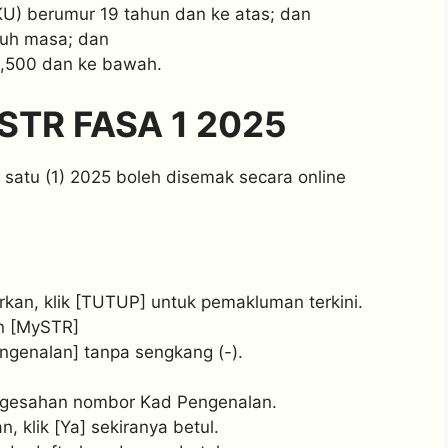
U) berumur 19 tahun dan ke atas; dan
nuh masa; dan
,500 dan ke bawah.
TR FASA 1 2025
 satu (1) 2025 boleh disemak secara online
kan, klik [TUTUP] untuk pemakluman terkini.
an [MySTR]
ngenalan] tanpa sengkang (-).
engesahan nombor Kad Pengenalan.
, klik [Ya] sekiranya betul.