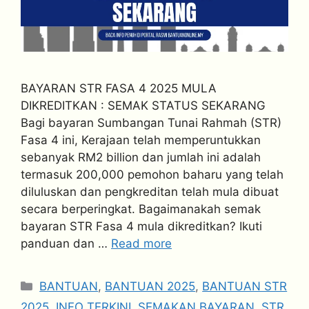
BAYARAN STR FASA 4 2025 MULA
DIKREDITKAN : SEMAK STATUS SEKARANG
Bagi bayaran Sumbangan Tunai Rahmah (STR)
Fasa 4 ini, Kerajaan telah memperuntukkan
sebanyak RM2 billion dan jumlah ini adalah
termasuk 200,000 pemohon baharu yang telah
diluluskan dan pengkreditan telah mula dibuat
secara berperingkat. Bagaimanakah semak
bayaran STR Fasa 4 mula dikreditkan? Ikuti
panduan dan …
Read more
Categories
BANTUAN
,
BANTUAN 2025
,
BANTUAN STR
2025
,
INFO TERKINI
,
SEMAKAN BAYARAN
,
STR