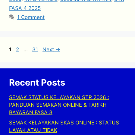
FASA 4 2025
1 Comment
Page
Page
Page
1
2
…
31
Next
→
Recent Posts
SEMAK STATUS KELAYAKAN STR 2026 :
PANDUAN SEMAKAN ONLINE & TARIKH
BAYARAN FASA 3
SEMAK KELAYAKAN SKAS ONLINE : STATUS
LAYAK ATAU TIDAK