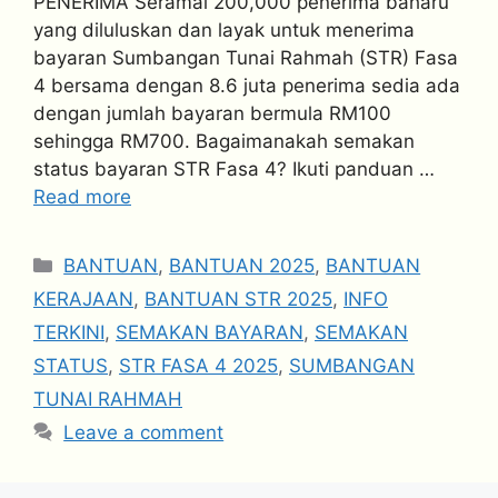
PENERIMA Seramai 200,000 penerima baharu
yang diluluskan dan layak untuk menerima
bayaran Sumbangan Tunai Rahmah (STR) Fasa
4 bersama dengan 8.6 juta penerima sedia ada
dengan jumlah bayaran bermula RM100
sehingga RM700. Bagaimanakah semakan
status bayaran STR Fasa 4? Ikuti panduan …
Read more
Categories
BANTUAN
,
BANTUAN 2025
,
BANTUAN
KERAJAAN
,
BANTUAN STR 2025
,
INFO
TERKINI
,
SEMAKAN BAYARAN
,
SEMAKAN
STATUS
,
STR FASA 4 2025
,
SUMBANGAN
TUNAI RAHMAH
Leave a comment