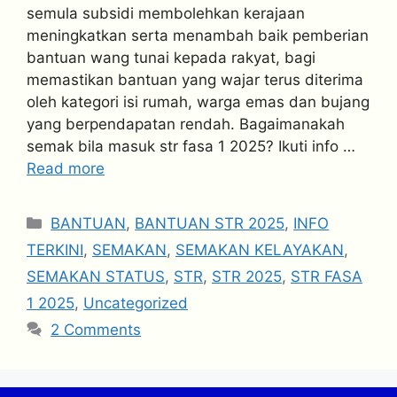
semula subsidi membolehkan kerajaan
meningkatkan serta menambah baik pemberian
bantuan wang tunai kepada rakyat, bagi
memastikan bantuan yang wajar terus diterima
oleh kategori isi rumah, warga emas dan bujang
yang berpendapatan rendah. Bagaimanakah
semak bila masuk str fasa 1 2025? Ikuti info …
Read more
Categories
BANTUAN
,
BANTUAN STR 2025
,
INFO
TERKINI
,
SEMAKAN
,
SEMAKAN KELAYAKAN
,
SEMAKAN STATUS
,
STR
,
STR 2025
,
STR FASA
1 2025
,
Uncategorized
2 Comments