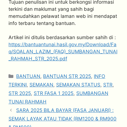
Tujuan penulisan ini untuk berkongsi informasi
terkini dan maklumat yang sahih bagi
memudahkan pelawat laman web ini mendapat
info terbaru tentang bantuan.
Artikel ini ditulis berdasarkan sumber sahih di :
https://bantuantunai.hasil.gov.my/Download/Fa
q/SOALAN_LAZIM_(FAQ)_SUMBANGAN_TUNAI
_RAHMAH_STR_2025.pdf
Categories
BANTUAN
,
BANTUAN STR 2025
,
INFO
TERKINI
,
SEMAKAN
,
SEMAKAN STATUS
,
STR
,
STR 2025
,
STR FASA 1 2025
,
SUMBANGAN
TUNAI RAHMAH
SARA 2025 BILA BAYAR (FASA JANUARI) :
SEMAK LAYAK ATAU TIDAK (RM1200 & RM900