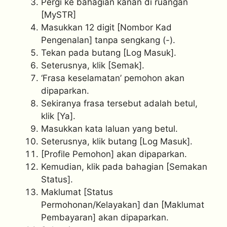
Pergi ke bahagian kanan di ruangan
[MySTR]
Masukkan 12 digit [Nombor Kad
Pengenalan] tanpa sengkang (-).
Tekan pada butang [Log Masuk].
Seterusnya, klik [Semak].
‘Frasa keselamatan’ pemohon akan
dipaparkan.
Sekiranya frasa tersebut adalah betul,
klik [Ya].
Masukkan kata laluan yang betul.
Seterusnya, klik butang [Log Masuk].
[Profile Pemohon] akan dipaparkan.
Kemudian, klik pada bahagian [Semakan
Status].
Maklumat [Status
Permohonan/Kelayakan] dan [Maklumat
Pembayaran] akan dipaparkan.