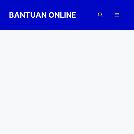
Skip
to
BANTUAN ONLINE
Menu
content