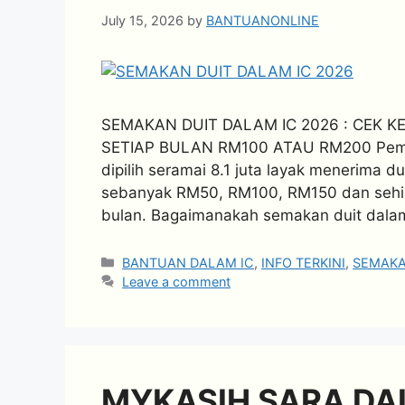
July 15, 2026
by
BANTUANONLINE
SEMAKAN DUIT DALAM IC 2026 : CEK 
SETIAP BULAN RM100 ATAU RM200 Pemeg
dipilih seramai 8.1 juta layak menerim
sebanyak RM50, RM100, RM150 dan sehi
bulan. Bagaimanakah semakan duit dalam
Categories
BANTUAN DALAM IC
,
INFO TERKINI
,
SEMAK
Leave a comment
MYKASIH SARA DAL