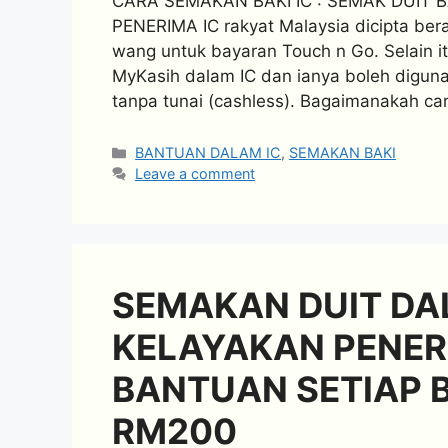
CARA SEMAKAN BAKI IC : SEMAK DUI
PENERIMA IC rakyat Malaysia dicipta be
wang untuk bayaran Touch n Go. Selain i
MyKasih dalam IC dan ianya boleh digu
tanpa tunai (cashless). Bagaimanakah c
Categories
BANTUAN DALAM IC
,
SEMAKAN BAKI
Leave a comment
SEMAKAN DUIT DAL
KELAYAKAN PENER
BANTUAN SETIAP 
RM200