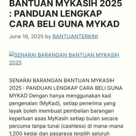
BANTUAN MYKASIH 2025
: PANDUAN LENGKAP
CARA BELI GUNA MYKAD
June 16, 2025
by
BANTUANTERKINI
SENARAI BARANGAN BANTUAN MYKASIH
2025 : PANDUAN LENGKAP CARA BELI GUNA
MYKAD Dengan hanya menggunakan kad
pengenalan (MyKad), setiap penerima yang
layak boleh membuat pembelian barangan
keperluan asas MyKasih setiap bulan secara
percuma tanpa tunai (cashless) di mana-mana
1,200 kedai dan pasaraya terpilih seluruh