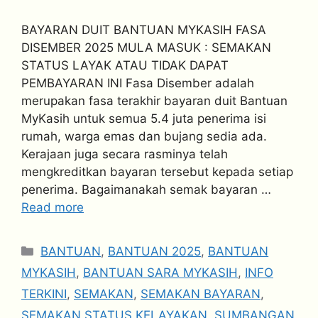
BAYARAN DUIT BANTUAN MYKASIH FASA
DISEMBER 2025 MULA MASUK : SEMAKAN
STATUS LAYAK ATAU TIDAK DAPAT
PEMBAYARAN INI Fasa Disember adalah
merupakan fasa terakhir bayaran duit Bantuan
MyKasih untuk semua 5.4 juta penerima isi
rumah, warga emas dan bujang sedia ada.
Kerajaan juga secara rasminya telah
mengkreditkan bayaran tersebut kepada setiap
penerima. Bagaimanakah semak bayaran …
Read more
Categories
BANTUAN
,
BANTUAN 2025
,
BANTUAN
MYKASIH
,
BANTUAN SARA MYKASIH
,
INFO
TERKINI
,
SEMAKAN
,
SEMAKAN BAYARAN
,
SEMAKAN STATUS KELAYAKAN
,
SUMBANGAN