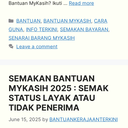
Bantuan MyKasih? Ikuti …
Read more
Categories
BANTUAN
,
BANTUAN MYKASIH
,
CARA
GUNA
,
INFO TERKINI
,
SEMAKAN BAYARAN
,
SENARAI BARANG MYKASIH
Leave a comment
SEMAKAN BANTUAN
MYKASIH 2025 : SEMAK
STATUS LAYAK ATAU
TIDAK PENERIMA
June 15, 2025
by
BANTUANKERAJAANTERKINI