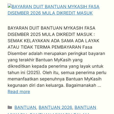
BAYARAN DUIT BANTUAN MYKASIH FASA
DISEMBER 2025 MULA DIKREDIT MASUK :
SEMAK KELAYAKAN ADA SAMA ADA LAYAK
ATAU TIDAK TERIMA PEMBAYARAN Fasa
Disember adalah merupakan peringkat bayaran
yang terakhir Bantuan MyKasih yang
dikreditkan kepada penerima yang layak untuk
tahun ini (2025). Oleh itu, semua penerima perlu
memanfaatkan sepenuhnya Bantuan MyKasih
kegunaan diri dan keluarga. Bagaimanakah …
Read more
Categories
BANTUAN
,
BANTUAN 2026
,
BANTUAN