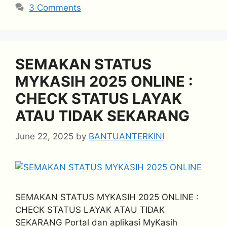
3 Comments
SEMAKAN STATUS
MYKASIH 2025 ONLINE :
CHECK STATUS LAYAK
ATAU TIDAK SEKARANG
June 22, 2025
by
BANTUANTERKINI
SEMAKAN STATUS MYKASIH 2025 ONLINE :
CHECK STATUS LAYAK ATAU TIDAK
SEKARANG Portal dan aplikasi MyKasih