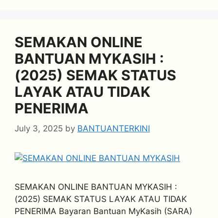
SEMAKAN ONLINE
BANTUAN MYKASIH :
(2025) SEMAK STATUS
LAYAK ATAU TIDAK
PENERIMA
July 3, 2025
by
BANTUANTERKINI
SEMAKAN ONLINE BANTUAN MYKASIH :
(2025) SEMAK STATUS LAYAK ATAU TIDAK
PENERIMA Bayaran Bantuan MyKasih (SARA)