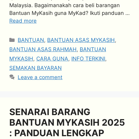
Malaysia. Bagaimanakah cara beli barangan
Bantuan MyKasih guna MyKad? Ikuti panduan …
Read more
Categories
BANTUAN
,
BANTUAN ASAS MYKASIH
,
BANTUAN ASAS RAHMAH
,
BANTUAN
MYKASIH
,
CARA GUNA
,
INFO TERKINI
,
SEMAKAN BAYARAN
Leave a comment
SENARAI BARANG
BANTUAN MYKASIH 2025
: PANDUAN LENGKAP