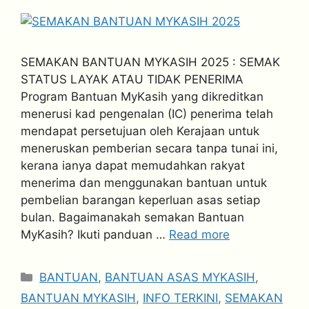
SEMAKAN BANTUAN MYKASIH 2025 : SEMAK
STATUS LAYAK ATAU TIDAK PENERIMA
Program Bantuan MyKasih yang dikreditkan
menerusi kad pengenalan (IC) penerima telah
mendapat persetujuan oleh Kerajaan untuk
meneruskan pemberian secara tanpa tunai ini,
kerana ianya dapat memudahkan rakyat
menerima dan menggunakan bantuan untuk
pembelian barangan keperluan asas setiap
bulan. Bagaimanakah semakan Bantuan
MyKasih? Ikuti panduan …
Read more
Categories
BANTUAN
,
BANTUAN ASAS MYKASIH
,
BANTUAN MYKASIH
,
INFO TERKINI
,
SEMAKAN