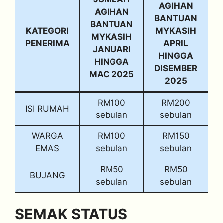
AGIHAN
AGIHAN
BANTUAN
BANTUAN
KATEGORI
MYKASIH
MYKASIH
PENERIMA
APRIL
JANUARI
HINGGA
HINGGA
DISEMBER
MAC 2025
2025
RM100
RM200
ISI RUMAH
sebulan
sebulan
WARGA
RM100
RM150
EMAS
sebulan
sebulan
RM50
RM50
BUJANG
sebulan
sebulan
SEMAK STATUS