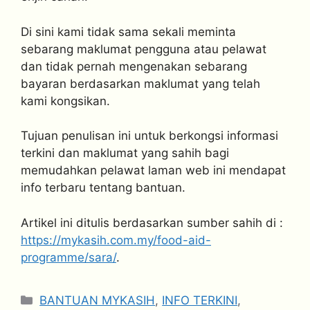
Di sini kami tidak sama sekali meminta
sebarang maklumat pengguna atau pelawat
dan tidak pernah mengenakan sebarang
bayaran berdasarkan maklumat yang telah
kami kongsikan.
Tujuan penulisan ini untuk berkongsi informasi
terkini dan maklumat yang sahih bagi
memudahkan pelawat laman web ini mendapat
info terbaru tentang bantuan.
Artikel ini ditulis berdasarkan sumber sahih di :
https://mykasih.com.my/food-aid-
programme/sara/
.
Categories
BANTUAN MYKASIH
,
INFO TERKINI
,