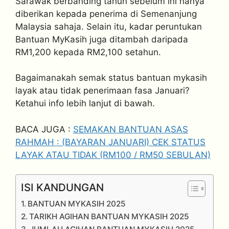
Sarawak berbanding tahun sebelum ini hanya
diberikan kepada penerima di Semenanjung
Malaysia sahaja. Selain itu, kadar peruntukan
Bantuan MyKasih juga ditambah daripada
RM1,200 kepada RM2,100 setahun.
Bagaimanakah semak status bantuan mykasih
layak atau tidak penerimaan fasa Januari?
Ketahui info lebih lanjut di bawah.
BACA JUGA :
SEMAKAN BANTUAN ASAS
RAHMAH : (BAYARAN JANUARI) CEK STATUS
LAYAK ATAU TIDAK (RM100 / RM50 SEBULAN)
ISI KANDUNGAN
BANTUAN MYKASIH 2025
TARIKH AGIHAN BANTUAN MYKASIH 2025