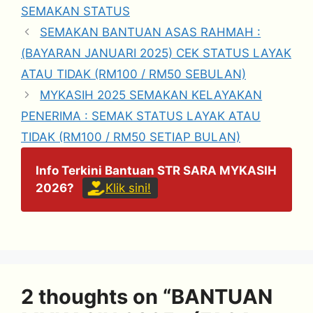
SEMAKAN STATUS
SEMAKAN BANTUAN ASAS RAHMAH :
(BAYARAN JANUARI 2025) CEK STATUS LAYAK
ATAU TIDAK (RM100 / RM50 SEBULAN)
MYKASIH 2025 SEMAKAN KELAYAKAN
PENERIMA : SEMAK STATUS LAYAK ATAU
TIDAK (RM100 / RM50 SETIAP BULAN)
Info Terkini Bantuan STR SARA MYKASIH
2026?
Klik sini!
2 thoughts on “BANTUAN