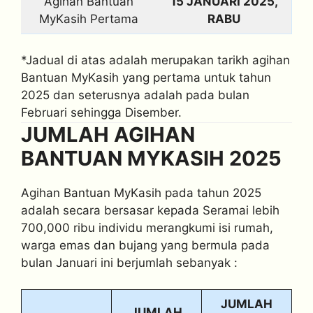
Agihan Bantuan
15 JANUARI 2025,
MyKasih Pertama
RABU
*Jadual di atas adalah merupakan tarikh agihan
Bantuan MyKasih yang pertama untuk tahun
2025 dan seterusnya adalah pada bulan
Februari sehingga Disember.
JUMLAH AGIHAN
BANTUAN MYKASIH 2025
Agihan Bantuan MyKasih pada tahun 2025
adalah secara bersasar kepada Seramai lebih
700,000 ribu individu merangkumi isi rumah,
warga emas dan bujang yang bermula pada
bulan Januari ini berjumlah sebanyak :
JUMLAH
JUMLAH