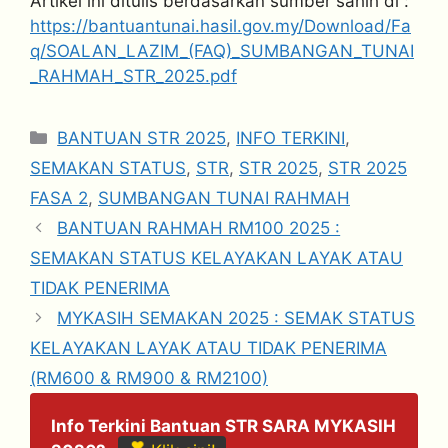
Artikel ini ditulis berdasarkan sumber sahih di :
https://bantuantunai.hasil.gov.my/Download/Fa
q/SOALAN_LAZIM_(FAQ)_SUMBANGAN_TUNAI
_RAHMAH_STR_2025.pdf
Categories
BANTUAN STR 2025
,
INFO TERKINI
,
SEMAKAN STATUS
,
STR
,
STR 2025
,
STR 2025
FASA 2
,
SUMBANGAN TUNAI RAHMAH
BANTUAN RAHMAH RM100 2025 :
SEMAKAN STATUS KELAYAKAN LAYAK ATAU
TIDAK PENERIMA
MYKASIH SEMAKAN 2025 : SEMAK STATUS
KELAYAKAN LAYAK ATAU TIDAK PENERIMA
(RM600 & RM900 & RM2100)
Info Terkini Bantuan STR SARA MYKASIH