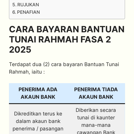
RUJUKAN
PENAFIAN
CARA BAYARAN BANTUAN
TUNAI RAHMAH FASA 2
2025
Terdapat dua (2) cara bayaran Bantuan Tunai
Rahmah, iaitu :
PENERIMA ADA
PENERIMA TIADA
AKAUN BANK
AKAUN BANK
Diberikan secara
Dikreditkan terus ke
tunai di kaunter
dalam akaun bank
mana-mana
penerima / pasangan
cawangan Bank