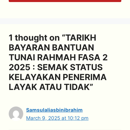
1 thought on “TARIKH
BAYARAN BANTUAN
TUNAI RAHMAH FASA 2
2025 : SEMAK STATUS
KELAYAKAN PENERIMA
LAYAK ATAU TIDAK”
Samsulaliasbinibrahim
March 9, 2025 at 10:12 pm