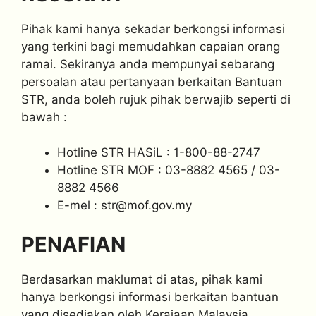
Pihak kami hanya sekadar berkongsi informasi
yang terkini bagi memudahkan capaian orang
ramai. Sekiranya anda mempunyai sebarang
persoalan atau pertanyaan berkaitan Bantuan
STR, anda boleh rujuk pihak berwajib seperti di
bawah :
Hotline STR HASiL : 1-800-88-2747
Hotline STR MOF : 03-8882 4565 / 03-
8882 4566
E-mel :
str@mof.gov.my
PENAFIAN
Berdasarkan maklumat di atas, pihak kami
hanya berkongsi informasi berkaitan bantuan
yang disediakan oleh Kerajaan Malaysia