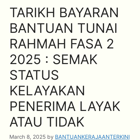
TARIKH BAYARAN
BANTUAN TUNAI
RAHMAH FASA 2
2025 : SEMAK
STATUS
KELAYAKAN
PENERIMA LAYAK
ATAU TIDAK
March 8, 2025
by
BANTUANKERAJAANTERKINI