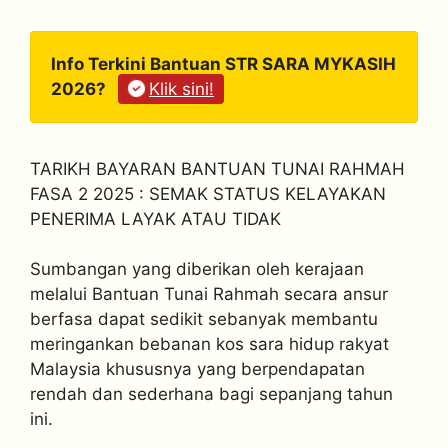
Info Terkini Bantuan STR SARA MYKASIH
2026?
Klik sini!
TARIKH BAYARAN BANTUAN TUNAI RAHMAH
FASA 2 2025 : SEMAK STATUS KELAYAKAN
PENERIMA LAYAK ATAU TIDAK
Sumbangan yang diberikan oleh kerajaan
melalui Bantuan Tunai Rahmah secara ansur
berfasa dapat sedikit sebanyak membantu
meringankan bebanan kos sara hidup rakyat
Malaysia khususnya yang berpendapatan
rendah dan sederhana bagi sepanjang tahun
ini.