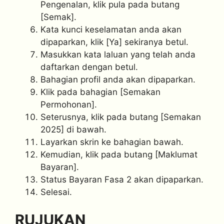
Pengenalan, klik pula pada butang
[Semak].
Kata kunci keselamatan anda akan
dipaparkan, klik [Ya] sekiranya betul.
Masukkan kata laluan yang telah anda
daftarkan dengan betul.
Bahagian profil anda akan dipaparkan.
Klik pada bahagian [Semakan
Permohonan].
Seterusnya, klik pada butang [Semakan
2025] di bawah.
Layarkan skrin ke bahagian bawah.
Kemudian, klik pada butang [Maklumat
Bayaran].
Status Bayaran Fasa 2 akan dipaparkan.
Selesai.
RUJUKAN