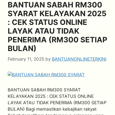
BANTUAN SABAH RM300
SYARAT KELAYAKAN 2025
: CEK STATUS ONLINE
LAYAK ATAU TIDAK
PENERIMA (RM300 SETIAP
BULAN)
February 11, 2025
by
BANTUANONLINETERKINI
BANTUAN SABAH RM300 SYARAT
KELAYAKAN 2025 : CEK STATUS ONLINE
LAYAK ATAU TIDAK PENERIMA (RM300 SETIAP
BULAN) Bagi memastikan kebajikan rakyat