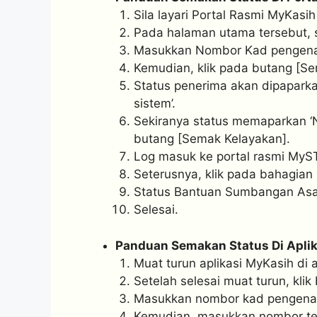
Sila layari Portal Rasmi MyKasih
Pada halaman utama tersebut, 
Masukkan Nombor Kad pengenal
Kemudian, klik pada butang [Se
Status penerima akan dipaparka
sistem’.
Sekiranya status memaparkan ‘N
butang [Semak Kelayakan].
Log masuk ke portal rasmi MyS
Seterusnya, klik pada bahagia
Status Bantuan Sumbangan Asa
Selesai.
Panduan Semakan Status Di Aplik
Muat turun aplikasi MyKasih di 
Setelah selesai muat turun, klik
Masukkan nombor kad pengenala
Kemudian, masukkan nombor tel