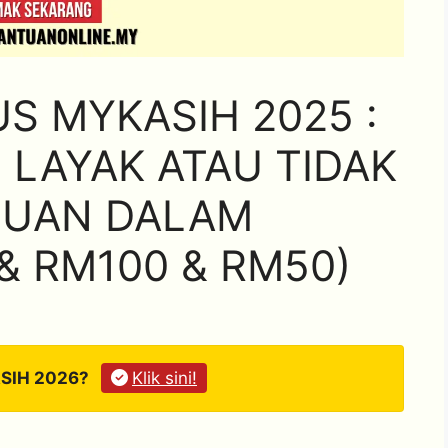
S MYKASIH 2025 :
 LAYAK ATAU TIDAK
TUAN DALAM
& RM100 & RM50)
ASIH 2026?
Klik sini!