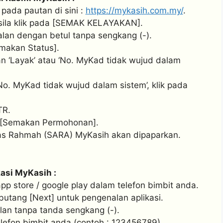
 pada pautan di sini :
https://mykasih.com.my/
.
sila klik pada [SEMAK KELAYAKAN].
an dengan betul tanpa sengkang (-).
makan Status].
n ‘Layak’ atau ‘No. MyKad tidak wujud dalam
o. MyKad tidak wujud dalam sistem’, klik pada
TR.
n [Semakan Permohonan].
s Rahmah (SARA) MyKasih akan dipaparkan.
asi MyKasih :
app store / google play dalam telefon bimbit anda.
 butang [Next] untuk pengenalan aplikasi.
n tanpa tanda sengkang (-).
efon bimbit anda (contoh : 123456789).