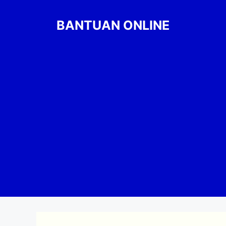
Skip
to
BANTUAN ONLINE
content