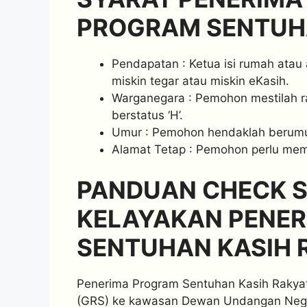
PROGRAM SENTUH
Pendapatan : Ketua isi rumah atau 
miskin tegar atau miskin eKasih.
Warganegara : Pemohon mestilah r
berstatus ‘H’.
Umur : Pemohon hendaklah berumur
Alamat Tetap : Pemohon perlu memp
PANDUAN CHECK S
KELAYAKAN PENE
SENTUHAN KASIH 
Penerima Program Sentuhan Kasih Rakya
(GRS) ke kawasan Dewan Undangan Negeri