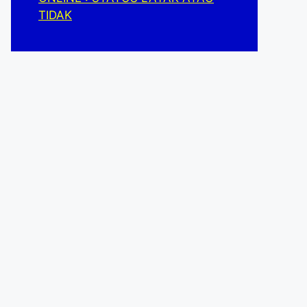
TIDAK