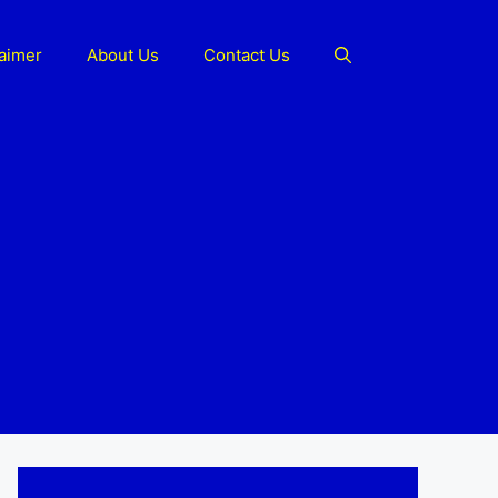
laimer
About Us
Contact Us