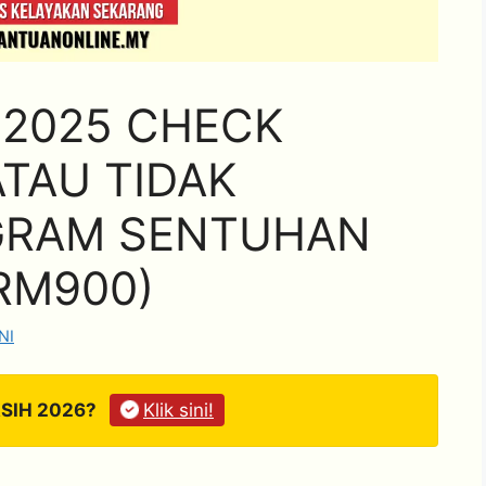
 2025 CHECK
ATAU TIDAK
GRAM SENTUHAN
RM900)
NI
ASIH 2026?
Klik sini!