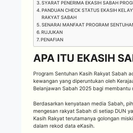
SYARAT PENERIMA EKASIH SABAH PRO
PANDUAN CHECK STATUS EKASIH KELA
RAKYAT SABAH
SENARAI MANFAAT PROGRAM SENTUHAN
RUJUKAN
PENAFIAN
APA ITU EKASIH S
Program Sentuhan Kasih Rakyat Sabah ad
kewangan yang diperuntukan oleh Keraj
Belanjawan Sabah 2025 bagi membantu m
Berdasarkan kenyataan media Sabah, pi
mengesan rakyat Sabah di setiap DUN y
Kasih Rakyat terutamanya golongan miski
dalam rekod data eKasih.