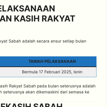
PELAKSANAAN
AN KASIH RAKYAT
yat Sabah adalah secara ansur setiap bulan
TARIKH PELAKSANAAN
Bermula 17 Februari 2025, Isnin
asih Rakyat Sabah pada bulan seterusnya adalah
h seterusnya akan dikemaskini dari semasa ke
 EKASIH SABAH