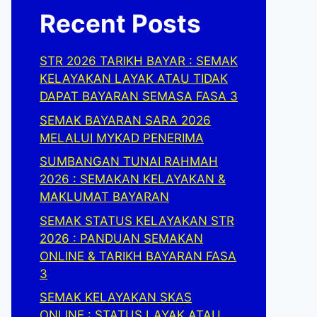
Recent Posts
STR 2026 TARIKH BAYAR : SEMAK
KELAYAKAN LAYAK ATAU TIDAK
DAPAT BAYARAN SEMASA FASA 3
SEMAK BAYARAN SARA 2026
MELALUI MYKAD PENERIMA
SUMBANGAN TUNAI RAHMAH
2026 : SEMAKAN KELAYAKAN &
MAKLUMAT BAYARAN
SEMAK STATUS KELAYAKAN STR
2026 : PANDUAN SEMAKAN
ONLINE & TARIKH BAYARAN FASA
3
SEMAK KELAYAKAN SKAS
ONLINE : STATUS LAYAK ATAU