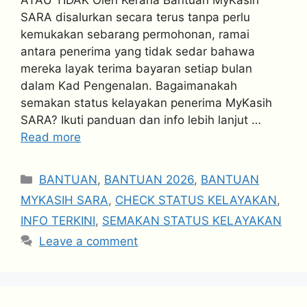
ATAU TIDAK Oleh Kerana Bantuan MyKasih
SARA disalurkan secara terus tanpa perlu
kemukakan sebarang permohonan, ramai
antara penerima yang tidak sedar bahawa
mereka layak terima bayaran setiap bulan
dalam Kad Pengenalan. Bagaimanakah
semakan status kelayakan penerima MyKasih
SARA? Ikuti panduan dan info lebih lanjut …
Read more
Categories
BANTUAN
,
BANTUAN 2026
,
BANTUAN
MYKASIH SARA
,
CHECK STATUS KELAYAKAN
,
INFO TERKINI
,
SEMAKAN STATUS KELAYAKAN
Leave a comment