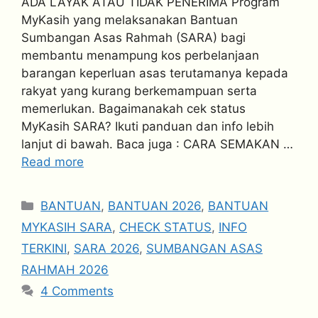
ADA LAYAK ATAU TIDAK PENERIMA Program
MyKasih yang melaksanakan Bantuan
Sumbangan Asas Rahmah (SARA) bagi
membantu menampung kos perbelanjaan
barangan keperluan asas terutamanya kepada
rakyat yang kurang berkemampuan serta
memerlukan. Bagaimanakah cek status
MyKasih SARA? Ikuti panduan dan info lebih
lanjut di bawah. Baca juga : CARA SEMAKAN …
Read more
Categories
BANTUAN
,
BANTUAN 2026
,
BANTUAN
MYKASIH SARA
,
CHECK STATUS
,
INFO
TERKINI
,
SARA 2026
,
SUMBANGAN ASAS
RAHMAH 2026
4 Comments