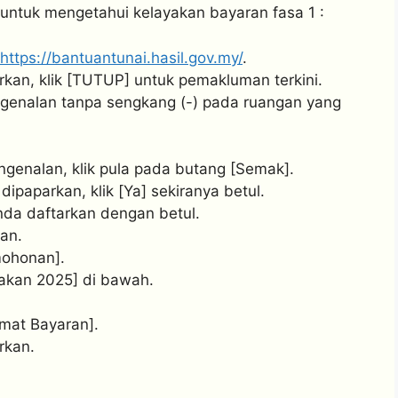
 untuk mengetahui kelayakan bayaran fasa 1 :
https://bantuantunai.hasil.gov.my/
.
kan, klik [TUTUP] untuk pemakluman terkini.
genalan tanpa sengkang (-) pada ruangan yang
enalan, klik pula pada butang [Semak].
ipaparkan, klik [Ya] sekiranya betul.
nda daftarkan dengan betul.
an.
mohonan].
makan 2025] di bawah.
.
mat Bayaran].
rkan.