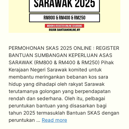
PERMOHONAN SKAS 2025 ONLINE : REGISTER
BANTUAN SUMBANGAN KEPERLUAN ASAS
SARAWAK (RM800 & RM400 & RM250) Pihak
Kerajaan Negeri Sarawak komited untuk
membantu meringankan bebanan kos sara
hidup yang dihadapi oleh rakyat Sarawak
terutamanya golongan yang berpendapatan
rendah dan sederhana. Oleh itu, pelbagai
peruntukan bantuan yang disasarkan bagi
tahun 2025 termasuklah Bantuan SKAS dengan
peruntukan …
Read more