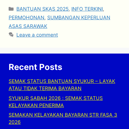
Categories
BANTUAN SKAS 2025
,
INFO TERKINI
,
PERMOHONAN
,
SUMBANGAN KEPERLUAN
ASAS SARAWAK
Leave a comment
Recent Posts
SEMAK STATUS BANTUAN SYUKUR – LAYAK
ATAU TIDAK TERIMA BAYARAN
SYUKUR SABAH 2026 : SEMAK STATUS
KELAYAKAN PENERIMA
SEMAKAN KELAYAKAN BAYARAN STR FASA 3
2026