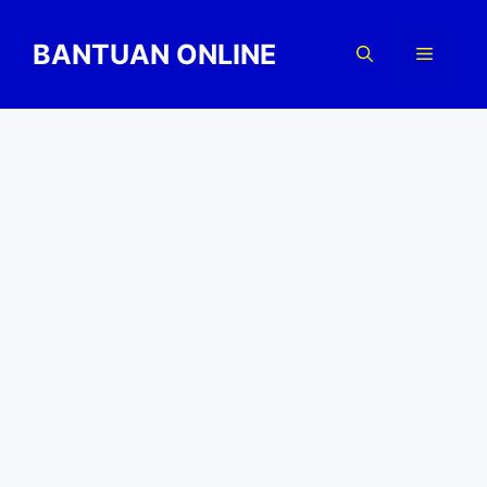
Skip
to
BANTUAN ONLINE
Menu
content