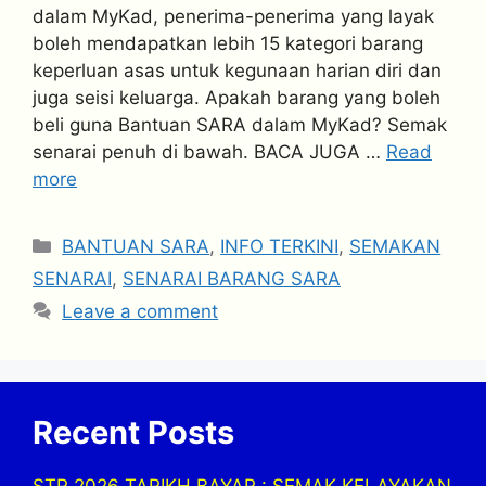
dalam MyKad, penerima-penerima yang layak
boleh mendapatkan lebih 15 kategori barang
keperluan asas untuk kegunaan harian diri dan
juga seisi keluarga. Apakah barang yang boleh
beli guna Bantuan SARA dalam MyKad? Semak
senarai penuh di bawah. BACA JUGA …
Read
more
Categories
BANTUAN SARA
,
INFO TERKINI
,
SEMAKAN
SENARAI
,
SENARAI BARANG SARA
Leave a comment
Recent Posts