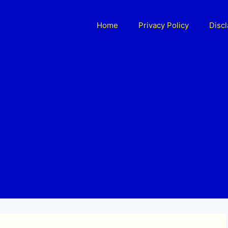
Home
Privacy Policy
Disc