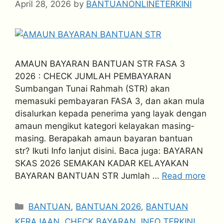
April 28, 2026
by
BANTUANONLINETERKINI
AMAUN BAYARAN BANTUAN STR FASA 3
2026 : CHECK JUMLAH PEMBAYARAN
Sumbangan Tunai Rahmah (STR) akan
memasuki pembayaran FASA 3, dan akan mula
disalurkan kepada penerima yang layak dengan
amaun mengikut kategori kelayakan masing-
masing. Berapakah amaun bayaran bantuan
str? Ikuti Info lanjut disini. Baca juga: BAYARAN
SKAS 2026 SEMAKAN KADAR KELAYAKAN
BAYARAN BANTUAN STR Jumlah …
Read more
Categories
BANTUAN
,
BANTUAN 2026
,
BANTUAN
KERAJAAN
,
CHECK BAYARAN
,
INFO TERKINI
,