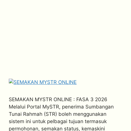
SEMAKAN MYSTR ONLINE : FASA 3 2026
Melalui Portal MySTR, penerima Sumbangan
Tunai Rahmah (STR) boleh menggunakan
sistem ini untuk pelbagai tujuan termasuk
permohonan, semakan status, kemaskini