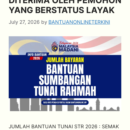
DITERIMA OLEH PEMOHON
YANG BERSTATUS LAYAK
July 27, 2026
by
BANTUANONLINETERKINI
JUMLAH BANTUAN TUNAI STR 2026 : SEMAK