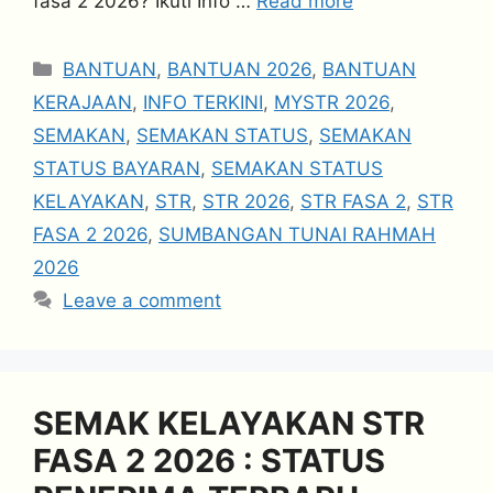
fasa 2 2026? Ikuti Info …
Read more
Categories
BANTUAN
,
BANTUAN 2026
,
BANTUAN
KERAJAAN
,
INFO TERKINI
,
MYSTR 2026
,
SEMAKAN
,
SEMAKAN STATUS
,
SEMAKAN
STATUS BAYARAN
,
SEMAKAN STATUS
KELAYAKAN
,
STR
,
STR 2026
,
STR FASA 2
,
STR
FASA 2 2026
,
SUMBANGAN TUNAI RAHMAH
2026
Leave a comment
SEMAK KELAYAKAN STR
FASA 2 2026 : STATUS