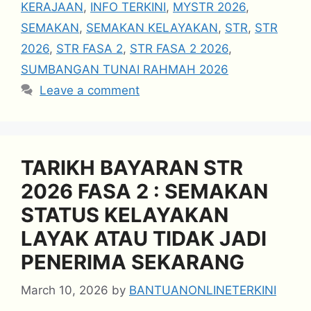
KERAJAAN
,
INFO TERKINI
,
MYSTR 2026
,
SEMAKAN
,
SEMAKAN KELAYAKAN
,
STR
,
STR
2026
,
STR FASA 2
,
STR FASA 2 2026
,
SUMBANGAN TUNAI RAHMAH 2026
Leave a comment
TARIKH BAYARAN STR
2026 FASA 2 : SEMAKAN
STATUS KELAYAKAN
LAYAK ATAU TIDAK JADI
PENERIMA SEKARANG
March 10, 2026
by
BANTUANONLINETERKINI