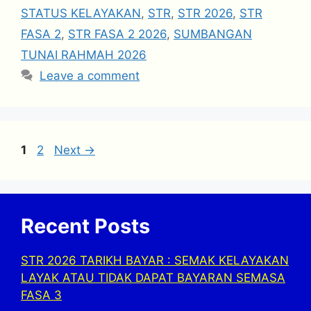
STATUS KELAYAKAN
,
STR
,
STR 2026
,
STR
FASA 2
,
STR FASA 2 2026
,
SUMBANGAN
TUNAI RAHMAH 2026
Leave a comment
Page
Page
1
2
Next
→
Recent Posts
STR 2026 TARIKH BAYAR : SEMAK KELAYAKAN
LAYAK ATAU TIDAK DAPAT BAYARAN SEMASA
FASA 3