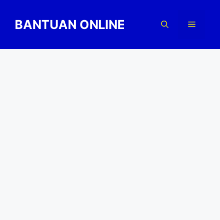
Skip
to
BANTUAN ONLINE
Menu
content