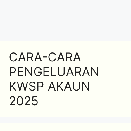
CARA-CARA
PENGELUARAN
KWSP AKAUN
2025