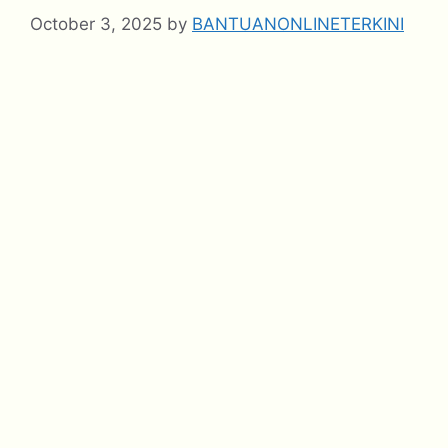
October 3, 2025
by
BANTUANONLINETERKINI