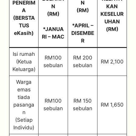
PENERIM
N
N
KAN
A
(RM)
(RM)
KESELUR
(BERSTA
UHAN
TUS
*APRIL –
*JANUA
(RM)
eKasih)
DISEMBE
RI – MAC
R
Isi rumah
RM100
RM 200
(Ketua
RM 2,100
sebulan
sebulan
Keluarga)
Warga
emas
tiada
RM100
RM 150
pasanga
RM 1,650
sebulan
sebulan
n
(Setiap
Individu)