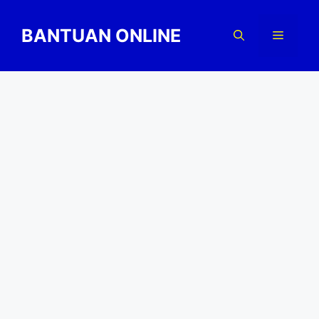
Skip
to
BANTUAN ONLINE
Menu
content