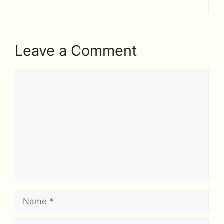
Leave a Comment
Comment
Name
Email