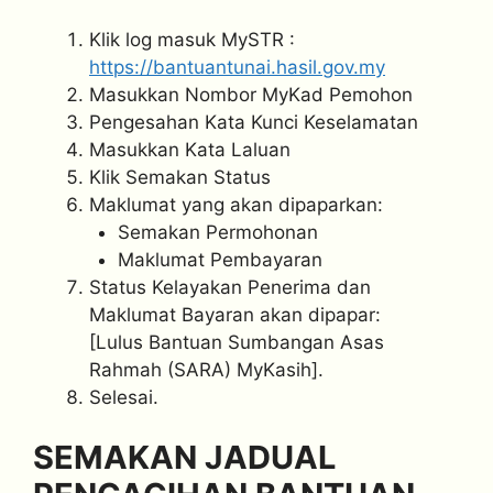
Klik log masuk MySTR :
https://bantuantunai.hasil.gov.my
Masukkan Nombor MyKad Pemohon
Pengesahan Kata Kunci Keselamatan
Masukkan Kata Laluan
Klik Semakan Status
Maklumat yang akan dipaparkan:
Semakan Permohonan
Maklumat Pembayaran
Status Kelayakan Penerima dan
Maklumat Bayaran akan dipapar:
[Lulus Bantuan Sumbangan Asas
Rahmah (SARA) MyKasih].
Selesai.
SEMAKAN JADUAL