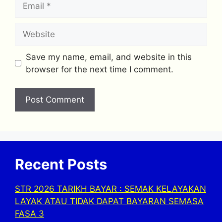
Website
Save my name, email, and website in this
browser for the next time I comment.
Recent Posts
STR 2026 TARIKH BAYAR : SEMAK KELAYAKAN
LAYAK ATAU TIDAK DAPAT BAYARAN SEMASA
FASA 3