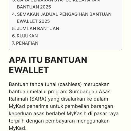
BANTUAN 2025
SEMAKAN JADUAL PENGAGIHAN BANTUAN
EWALLET 2025
JUMLAH BANTUAN
RUJUKAN
PENAFIAN
APA ITU BANTUAN
EWALLET
Bantuan tanpa tunai (cashless) merupakan
bantuan melalui program Sumbangan Asas
Rahmah (SARA) yang disalurkan ke dalam
MyKad penerima untuk pembelian barangan
keperluan asas berlabel MyKasih di pasar raya
terpilih dengan pembayaran menggunakan
MyKad.