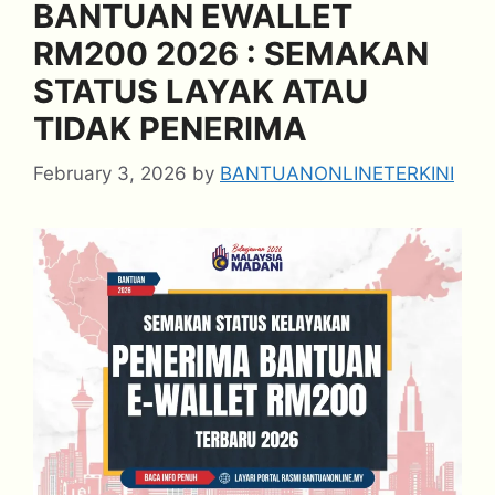
BANTUAN EWALLET
RM200 2026 : SEMAKAN
STATUS LAYAK ATAU
TIDAK PENERIMA
February 3, 2026
by
BANTUANONLINETERKINI