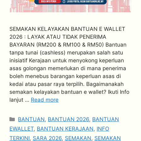
SEMAKAN KELAYAKAN BANTUAN E WALLET
2026 : LAYAK ATAU TIDAK PENERIMA
BAYARAN (RM200 & RM100 & RM50) Bantuan
tanpa tunai (cashless) merupakan salah satu
inisiatif Kerajaan untuk menyokong keperluan
asas golongan memerlukan di mana penerima
boleh menebus barangan keperluan asas di
kedai atau pasar raya terpilih. Bagaimanakah
semakan kelayakan bantuan e wallet? Ikuti Info
lanjut …
Read more
Categories
BANTUAN
,
BANTUAN 2026
,
BANTUAN
EWALLET
,
BANTUAN KERAJAAN
,
INFO
TERKINI
,
SARA 2026
,
SEMAKAN
,
SEMAKAN