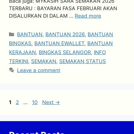
Baca juga: MYKASIH SARA SEMAKAN 2026
TERBARU : BAYARAN FASA FEBRUARI AKAN
DISALURKAN DI DALAM …
Read more
Categories
BANTUAN
,
BANTUAN 2026
,
BANTUAN
BINGKAS
,
BANTUAN EWALLET
,
BANTUAN
KERAJAAN
,
BINGKAS SELANGOR
,
INFO
TERKINI
,
SEMAKAN
,
SEMAKAN STATUS
Leave a comment
Page
Page
Page
1
2
…
10
Next
→