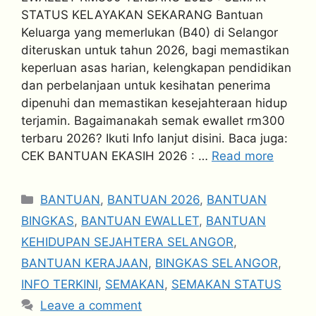
STATUS KELAYAKAN SEKARANG Bantuan
Keluarga yang memerlukan (B40) di Selangor
diteruskan untuk tahun 2026, bagi memastikan
keperluan asas harian, kelengkapan pendidikan
dan perbelanjaan untuk kesihatan penerima
dipenuhi dan memastikan kesejahteraan hidup
terjamin. Bagaimanakah semak ewallet rm300
terbaru 2026? Ikuti Info lanjut disini. Baca juga:
CEK BANTUAN EKASIH 2026 : …
Read more
Categories
BANTUAN
,
BANTUAN 2026
,
BANTUAN
BINGKAS
,
BANTUAN EWALLET
,
BANTUAN
KEHIDUPAN SEJAHTERA SELANGOR
,
BANTUAN KERAJAAN
,
BINGKAS SELANGOR
,
INFO TERKINI
,
SEMAKAN
,
SEMAKAN STATUS
Leave a comment