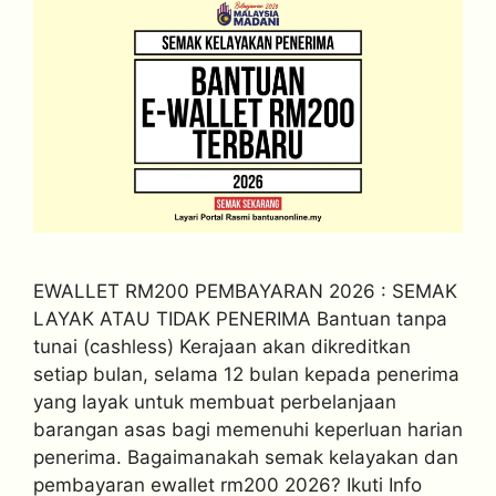
EWALLET RM200 PEMBAYARAN 2026 : SEMAK
LAYAK ATAU TIDAK PENERIMA Bantuan tanpa
tunai (cashless) Kerajaan akan dikreditkan
setiap bulan, selama 12 bulan kepada penerima
yang layak untuk membuat perbelanjaan
barangan asas bagi memenuhi keperluan harian
penerima. Bagaimanakah semak kelayakan dan
pembayaran ewallet rm200 2026? Ikuti Info