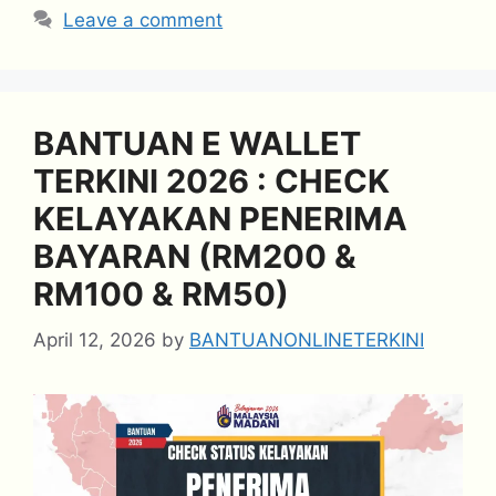
Leave a comment
BANTUAN E WALLET
TERKINI 2026 : CHECK
KELAYAKAN PENERIMA
BAYARAN (RM200 &
RM100 & RM50)
April 12, 2026
by
BANTUANONLINETERKINI