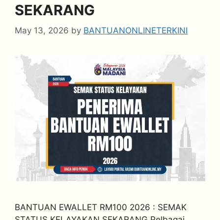
SEKARANG
May 13, 2026
by
BANTUANONLINETERKINI
BANTUAN EWALLET RM100 2026 : SEMAK
STATUS KELAYAKAN SEKARANG Pelbagai