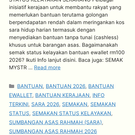
inisiatif kerajaan untuk membantu rakyat yang
memerlukan bantuan terutama golongan
berpendapatan rendah dalam meringankan kos
sara hidup harian termasuk dengan
menyediakan bantuan tanpa tunai (cashless)
khusus untuk barangan asas. Bagaimanakah
semak status kelayakan bantuan ewallet rm100
2026? Ikuti Info lanjut disini. Baca juga: SEMAK
MYSTR …
Read more
Categories
BANTUAN
,
BANTUAN 2026
,
BANTUAN
EWALLET
,
BANTUAN KERAJAAN
,
INFO
TERKINI
,
SARA 2026
,
SEMAKAN
,
SEMAKAN
STATUS
,
SEMAKAN STATUS KELAYAKAN
,
SUMBANGAN ASAS RAHMAH (SARA)
,
SUMBANGAN ASAS RAHMAH 2026