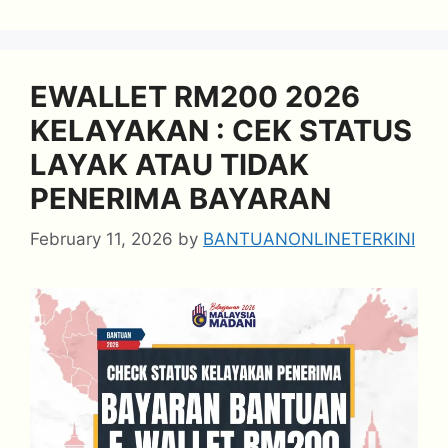
EWALLET RM200 2026
KELAYAKAN : CEK STATUS
LAYAK ATAU TIDAK
PENERIMA BAYARAN
February 11, 2026
by
BANTUANONLINETERKINI