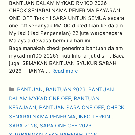
BANTUAN DALAM MYKAD RM100 2026 :
CHECK SENARAI NAMA PENERIMA BAYARAN
ONE-OFF Terkini! SARA UNTUK SEMUA secara
one-off sebanyak RM100 dikreditkan ke dalam
MyKad (Kad Pengenalan) 22 juta warganegara
Malaysia dewasa bermula hari ini.
Bagaimanakah check penerima bantuan dalam
mykad rm100 2026? Ikuti Info lanjut disini. Baca
juga: SEMAKAN BANTUAN SYUKUR SABAH
2026 : HANYA …
Read more
Categories
BANTUAN
,
BANTUAN 2026
,
BANTUAN
DALAM MYKAD ONE OFF
,
BANTUAN
KERAJAAN
,
BANTUAN SARA ONE OFF
,
CHECK
SENARAI NAMA PENERIMA
,
INFO TERKINI
,
SARA 2026
,
SARA ONE OFF 2026
,
SUMBANGAN ASAS RAHMAH 2026
,