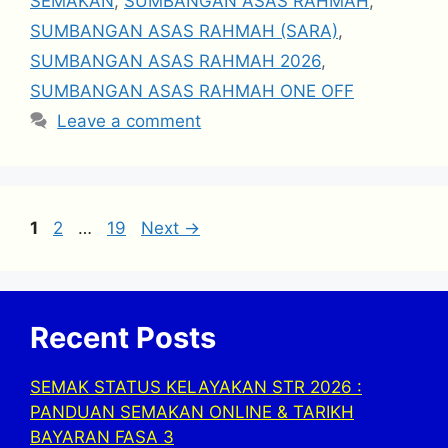
SEMAKAN
,
SUMBANGAN ASAS RAHMAH
,
SUMBANGAN ASAS RAHMAH (SARA)
,
SUMBANGAN ASAS RAHMAH 2026
,
SUMBANGAN ASAS RAHMAH ONE OFF
Leave a comment
Page
Page
Page
1
2
…
19
Next
→
Recent Posts
SEMAK STATUS KELAYAKAN STR 2026 :
PANDUAN SEMAKAN ONLINE & TARIKH
BAYARAN FASA 3