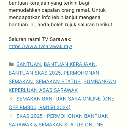
bantuan kerajaan yang terkini bagi
memudahkan capaian orang ramai. Untuk
mendapatkan info lebih lanjut mengenai
bantuan ini, anda boleh rujuk saluran berikut:
Saluran rasmi TV Sarawak:
https://www.tvsarawak.my/
Categories
BANTUAN
,
BANTUAN KERAJAAN
,
BANTUAN SKAS 2025
,
PERMOHONAN
,
SEMAKAN
,
SEMAKAN STATUS
,
SUMBANGAN
KEPERLUAN ASAS SARAWAK
SEMAKAN BANTUAN SARA ONLINE (ONE
OFF RM300, RM150 2024)
SKAS 2025 : PERMOHONAN BANTUAN
SARAWAK & SEMAKAN STATUS ONLINE