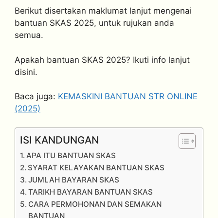
Berikut disertakan maklumat lanjut mengenai
bantuan SKAS 2025, untuk rujukan anda
semua.
Apakah bantuan SKAS 2025? Ikuti info lanjut
disini.
Baca juga:
KEMASKINI BANTUAN STR ONLINE
(2025)
ISI KANDUNGAN
APA ITU BANTUAN SKAS
SYARAT KELAYAKAN BANTUAN SKAS
JUMLAH BAYARAN SKAS
TARIKH BAYARAN BANTUAN SKAS
CARA PERMOHONAN DAN SEMAKAN
BANTUAN