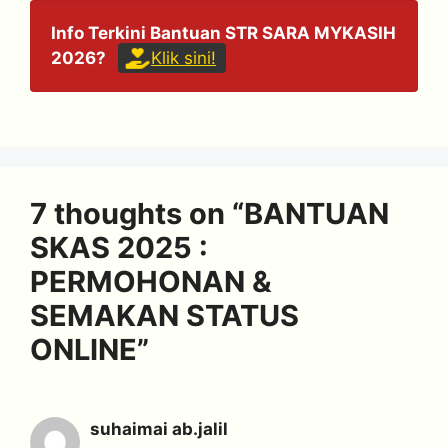
Info Terkini Bantuan STR SARA MYKASIH
2026?
Klik sini!
7 thoughts on “BANTUAN
SKAS 2025 :
PERMOHONAN &
SEMAKAN STATUS
ONLINE”
suhaimai ab.jalil