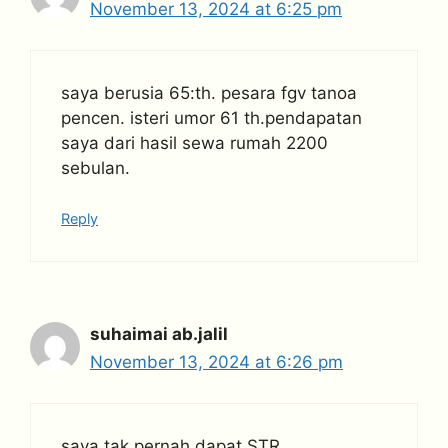
November 13, 2024 at 6:25 pm
saya berusia 65:th. pesara fgv tanoa
pencen. isteri umor 61 th.pendapatan
saya dari hasil sewa rumah 2200
sebulan.
Reply
suhaimai ab.jalil
November 13, 2024 at 6:26 pm
saya tak pernah dapat STR