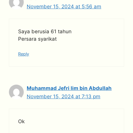
November 15, 2024 at 5:56 am
Saya berusia 61 tahun
Persara syarikat
Reply
Muhammad Jefri lim bin Abdullah
November 15, 2024 at 7:13 pm
Ok