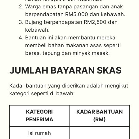
Warga emas tanpa pasangan dan anak
berpendapatan RM5,000 dan kebawah.
Bujang berpendapatan RM2,500 dan
kebawah.
Bantuan ini akan membantu mereka
membeli bahan makanan asas seperti
beras, tepung dan minyak masak.
JUMLAH BAYARAN SKAS
Kadar bantuan yang diberikan adalah mengikut
kategori seperti di bawah:
KATEGORI
KADAR BANTUAN
PENERIMA
(RM)
Isi rumah