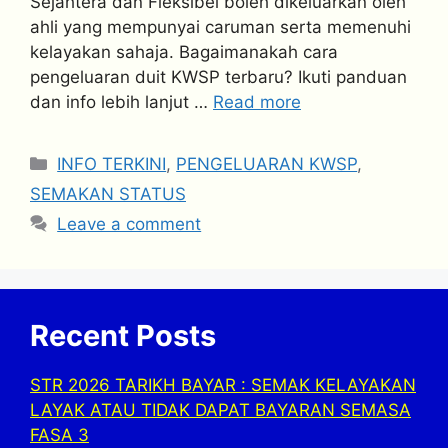
Sejahtera dan Fleksibel boleh dikeluarkan oleh
ahli yang mempunyai caruman serta memenuhi
kelayakan sahaja. Bagaimanakah cara
pengeluaran duit KWSP terbaru? Ikuti panduan
dan info lebih lanjut …
Read more
Categories
INFO TERKINI
,
PENGELUARAN KWSP
,
SEMAKAN STATUS
Leave a comment
Recent Posts
STR 2026 TARIKH BAYAR : SEMAK KELAYAKAN
LAYAK ATAU TIDAK DAPAT BAYARAN SEMASA
FASA 3