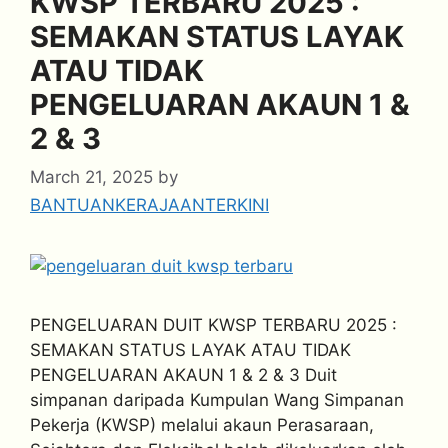
KWSP TERBARU 2025 :
SEMAKAN STATUS LAYAK
ATAU TIDAK
PENGELUARAN AKAUN 1 &
2 & 3
March 21, 2025
by
BANTUANKERAJAANTERKINI
PENGELUARAN DUIT KWSP TERBARU 2025 :
SEMAKAN STATUS LAYAK ATAU TIDAK
PENGELUARAN AKAUN 1 & 2 & 3 Duit
simpanan daripada Kumpulan Wang Simpanan
Pekerja (KWSP) melalui akaun Perasaraan,