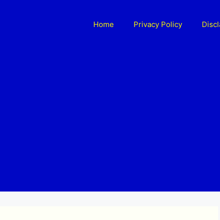
Home
Privacy Policy
Disc