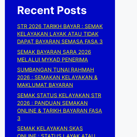
Recent Posts
STR 2026 TARIKH BAYAR : SEMAK
KELAYAKAN LAYAK ATAU TIDAK
DAPAT BAYARAN SEMASA FASA 3
SEMAK BAYARAN SARA 2026
MELALUI MYKAD PENERIMA
SUMBANGAN TUNAI RAHMAH
2026 : SEMAKAN KELAYAKAN &
MAKLUMAT BAYARAN
SEMAK STATUS KELAYAKAN STR
2026 : PANDUAN SEMAKAN
ONLINE & TARIKH BAYARAN FASA
3
SEMAK KELAYAKAN SKAS
ONLINE : STATUS LAYAK ATAU