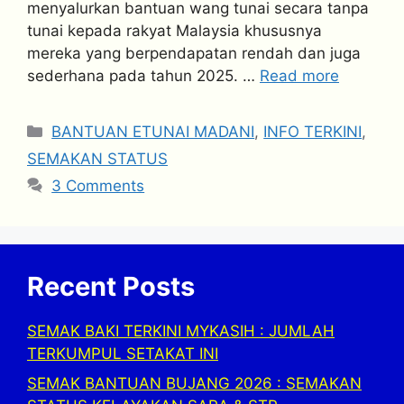
menyalurkan bantuan wang tunai secara tanpa
tunai kepada rakyat Malaysia khususnya
mereka yang berpendapatan rendah dan juga
sederhana pada tahun 2025. …
Read more
Categories
BANTUAN ETUNAI MADANI
,
INFO TERKINI
,
SEMAKAN STATUS
3 Comments
Recent Posts
SEMAK BAKI TERKINI MYKASIH : JUMLAH
TERKUMPUL SETAKAT INI
SEMAK BANTUAN BUJANG 2026 : SEMAKAN