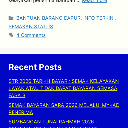
kelayakan penerima Bantuan …
Read more
Categories
BANTUAN BARANG DAPUR
,
INFO TERKINI
,
SEMAKAN STATUS
4 Comments
Recent Posts
STR 2026 TARIKH BAYAR : SEMAK KELAYAKAN
LAYAK ATAU TIDAK DAPAT BAYARAN SEMASA
FASA 3
SEMAK BAYARAN SARA 2026 MELALUI MYKAD
PENERIMA
SUMBANGAN TUNAI RAHMAH 2026 :