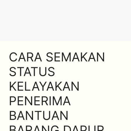
CARA SEMAKAN
STATUS
KELAYAKAN
PENERIMA
BANTUAN
BARANG DAPUR