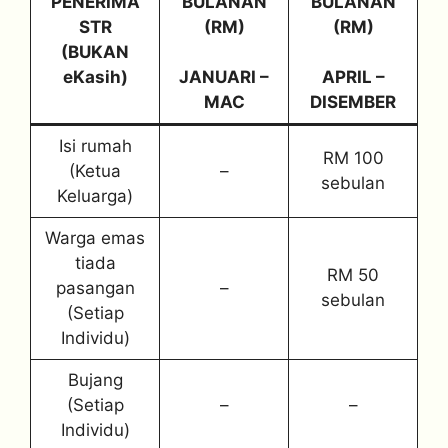
PENERIMA
BULANAN
BULANAN
STR
(RM)
(RM)
(BUKAN
eKasih)
JANUARI –
APRIL –
MAC
DISEMBER
Isi rumah
RM 100
(Ketua
–
sebulan
Keluarga)
Warga emas
tiada
RM 50
pasangan
–
sebulan
(Setiap
Individu)
Bujang
(Setiap
–
–
Individu)