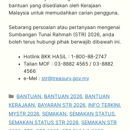
bantuan yang disediakan oleh Kerajaan
Malaysia untuk memudahkan carian pengguna.
Sebarang persoalan atau pertanyaan mengenai
Sumbangan Tunai Rahmah (STR) 2026, anda
boleh terus hubungi pihak berwajib dibawah ini.
Hotlink BKK HASiL : 1-800-88-2747
Talian MOF : 03-8882 4565 / 03-8882
4566
e-Mel :
str@treasury.gov.my
Categories
BANTUAN
,
BANTUAN 2026
,
BANTUAN
KERAJAAN
,
BAYARAN STR 2026
,
INFO TERKINI
,
MYSTR 2026
,
SEMAKAN
,
SEMAKAN STATUS
,
SEMAKAN STATUS STR 2026
,
SEMAKAN STR