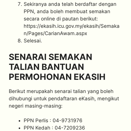
Sekiranya anda telah berdaftar dengan
PPN, anda boleh membuat semakan
secara online di pautan berikut:
https://ekasih.icu.gov.my/ekasih/Semaka
n/Pages/CarianAwam.aspx
Selesai.
SENARAI SEMAKAN
TALIAN BANTUAN
PERMOHONAN EKASIH
Berikut merupakah senarai talian yang boleh
dihubungi untuk pendaftaran eKasih, mengikut
negeri masing-masing:
PPN Perlis : 04-9731976
PPN Kedah : 04-7209236