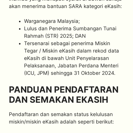
akan menerima bantuan SARA kategori eKasih:
Warganegara Malaysia;
Lulus dan Penerima Sumbangan Tunai
Rahmah (STR) 2025; DAN
Tersenarai sebagai penerima Miskin
Tegar / Miskin eKasih dalam rekod data
eKasih di bawah Unit Penyelarasan
Pelaksanaan, Jabatan Perdana Menteri
(ICU, JPM) sehingga 31 Oktober 2024.
PANDUAN PENDAFTARAN
DAN SEMAKAN EKASIH
Pendaftaran dan semakan status kelulusan
miskin/miskin eKasih adalah seperti berikut: