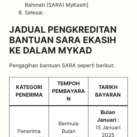
Rahmah (SARA) MyKasih]
Selesai.
JADUAL PENGKREDITAN
BANTUAN SARA EKASIH
KE DALAM MYKAD
Pengagihan bantuan SARA seperti berikut:
TEMPOH
KATEGORI
TARIKH
PEMBAYARA
PENERIMA
BAYARAN
N
Bulan
Januari :
Bermula
15 Januari
Penerima
Bulan
2025