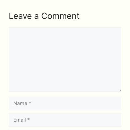
Leave a Comment
Comment
Name
Email