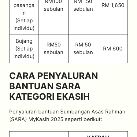
RM100
RM 150
pasanga
RM 1,650
sebulan
sebulan
n
(Setiap
Individu)
Bujang
RM50
RM 50
(Setiap
RM 600
sebulan
sebulan
Individu)
CARA PENYALURAN
BANTUAN SARA
KATEGORI EKASIH
Penyaluran bantuan Sumbangan Asas Rahmah
(SARA) MyKasih 2025 seperti berikut: