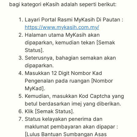
bagi kategori eKasih adalah seperti berikut:
Layari Portal Rasmi MyKasih Di Pautan :
https://www.mykasih.com.my/
Halaman utama MyKasih akan
dipaparkan, kemudian tekan [Semak
Status].
Seterusnya, bahagian semakan akan
dipaparkan.
Masukkan 12 Digit Nombor Kad
Pengenalan pada ruangan [Nombor
MyKad].
Kemudian, masukkan Kod Captcha yang
betul berdasarkan imej yang diberikan.
Klik [Semak Status].
Status kelayakan penerima dan
maklumat pembayaran akan dipapar :
[Lulus Bantuan Sumbangan Asas