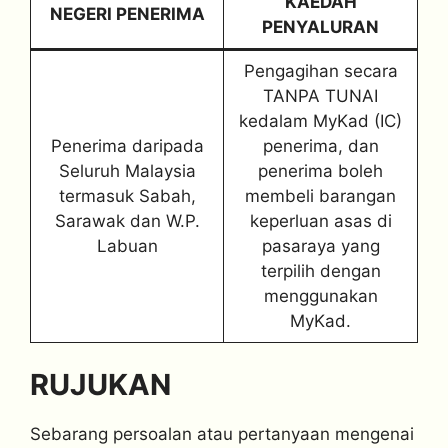
KAEDAH
NEGERI PENERIMA
PENYALURAN
Pengagihan secara
TANPA TUNAI
kedalam MyKad (IC)
Penerima daripada
penerima, dan
Seluruh Malaysia
penerima boleh
termasuk Sabah,
membeli barangan
Sarawak dan W.P.
keperluan asas di
Labuan
pasaraya yang
terpilih dengan
menggunakan
MyKad.
RUJUKAN
Sebarang persoalan atau pertanyaan mengenai