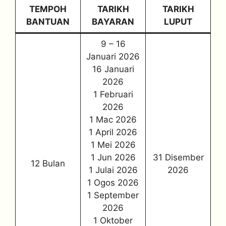
TEMPOH
TARIKH
TARIKH
BANTUAN
BAYARAN
LUPUT
9 – 16
Januari 2026
16 Januari
2026
1 Februari
2026
1 Mac 2026
1 April 2026
1 Mei 2026
1 Jun 2026
31 Disember
12 Bulan
1 Julai 2026
2026
1 Ogos 2026
1 September
2026
1 Oktober