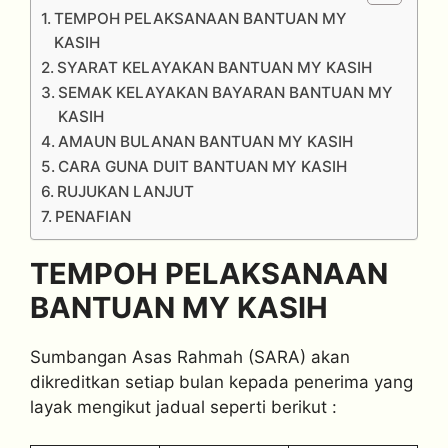
TEMPOH PELAKSANAAN BANTUAN MY
KASIH
SYARAT KELAYAKAN BANTUAN MY KASIH
SEMAK KELAYAKAN BAYARAN BANTUAN MY
KASIH
AMAUN BULANAN BANTUAN MY KASIH
CARA GUNA DUIT BANTUAN MY KASIH
RUJUKAN LANJUT
PENAFIAN
TEMPOH PELAKSANAAN
BANTUAN MY KASIH
Sumbangan Asas Rahmah (SARA) akan
dikreditkan setiap bulan kepada penerima yang
layak mengikut jadual seperti berikut :