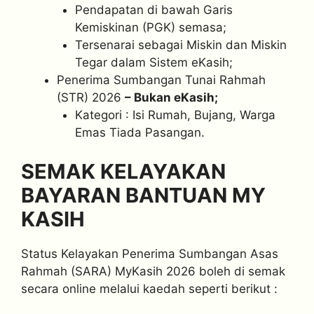
Pendapatan di bawah Garis
Kemiskinan (PGK) semasa;
Tersenarai sebagai Miskin dan Miskin
Tegar dalam Sistem eKasih;
Penerima Sumbangan Tunai Rahmah
(STR) 2026
– Bukan eKasih;
Kategori : Isi Rumah, Bujang, Warga
Emas Tiada Pasangan.
SEMAK KELAYAKAN
BAYARAN BANTUAN MY
KASIH
Status Kelayakan Penerima Sumbangan Asas
Rahmah (SARA) MyKasih 2026 boleh di semak
secara online melalui kaedah seperti berikut :