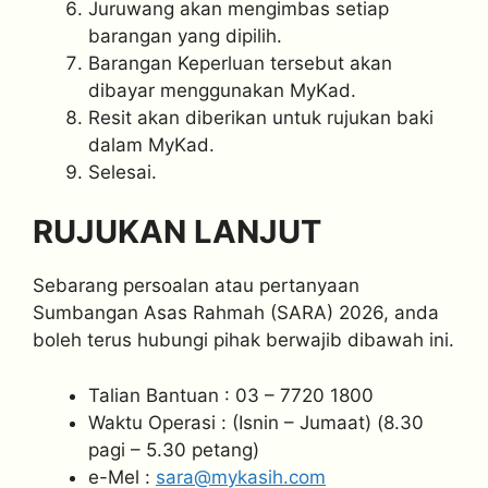
Juruwang akan mengimbas setiap
barangan yang dipilih.
Barangan Keperluan tersebut akan
dibayar menggunakan MyKad.
Resit akan diberikan untuk rujukan baki
dalam MyKad.
Selesai.
RUJUKAN LANJUT
Sebarang persoalan atau pertanyaan
Sumbangan Asas Rahmah (SARA) 2026, anda
boleh terus hubungi pihak berwajib dibawah ini.
Talian Bantuan : 03 – 7720 1800
Waktu Operasi : (Isnin – Jumaat) (8.30
pagi – 5.30 petang)
e-Mel :
sara@mykasih.com