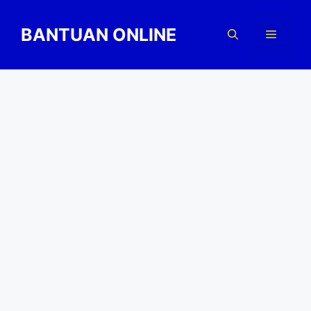
Skip
to
BANTUAN ONLINE
Menu
content