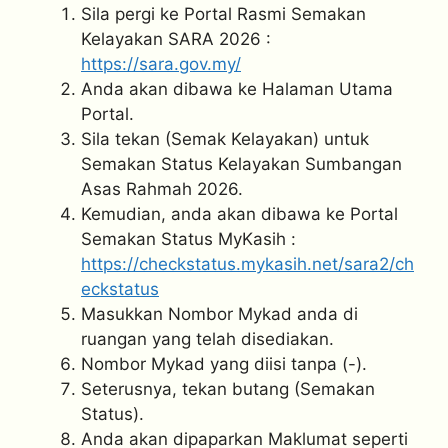
Sila pergi ke Portal Rasmi Semakan
Kelayakan SARA 2026 :
https://sara.gov.my/
Anda akan dibawa ke Halaman Utama
Portal.
Sila tekan (Semak Kelayakan) untuk
Semakan Status Kelayakan Sumbangan
Asas Rahmah 2026.
⁠Kemudian, anda akan dibawa ke Portal
Semakan Status MyKasih :
https://checkstatus.mykasih.net/sara2/ch
eckstatus
Masukkan Nombor Mykad anda di
ruangan yang telah disediakan.
⁠Nombor Mykad yang diisi tanpa (-).
Seterusnya, tekan butang (Semakan
Status).
⁠Anda akan dipaparkan Maklumat seperti