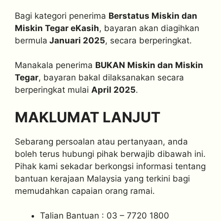
Bagi kategori penerima
Berstatus Miskin dan
Miskin Tegar eKasih
, bayaran akan diagihkan
bermula
Januari 2025
, secara berperingkat.
Manakala penerima
BUKAN Miskin dan Miskin
Tegar
, bayaran bakal dilaksanakan secara
berperingkat mulai
April 2025
.
MAKLUMAT LANJUT
Sebarang persoalan atau pertanyaan, anda
boleh terus hubungi pihak berwajib dibawah ini.
Pihak kami sekadar berkongsi informasi tentang
bantuan kerajaan Malaysia yang terkini bagi
memudahkan capaian orang ramai.
Talian Bantuan : 03 – 7720 1800