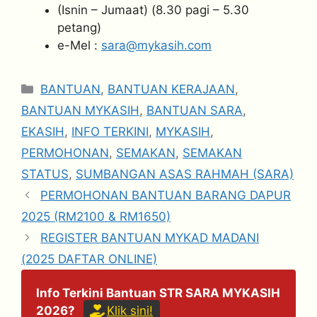
(Isnin – Jumaat) (8.30 pagi – 5.30
petang)
e-Mel :
sara@mykasih.com
Categories
BANTUAN
,
BANTUAN KERAJAAN
,
BANTUAN MYKASIH
,
BANTUAN SARA
,
EKASIH
,
INFO TERKINI
,
MYKASIH
,
PERMOHONAN
,
SEMAKAN
,
SEMAKAN
STATUS
,
SUMBANGAN ASAS RAHMAH (SARA)
PERMOHONAN BANTUAN BARANG DAPUR
2025 (RM2100 & RM1650)
REGISTER BANTUAN MYKAD MADANI
(2025 DAFTAR ONLINE)
Info Terkini Bantuan STR SARA MYKASIH
2026?
Klik sini!