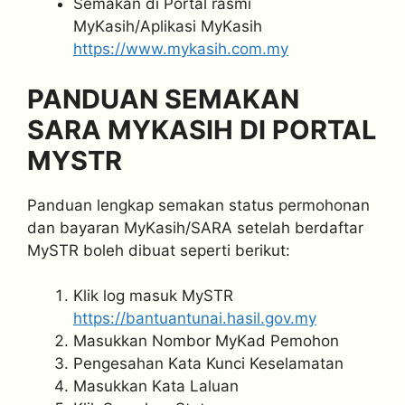
Semakan di Portal rasmi
MyKasih/Aplikasi MyKasih
https://www.mykasih.com.my
PANDUAN SEMAKAN
SARA MYKASIH DI PORTAL
MYSTR
Panduan lengkap semakan status permohonan
dan bayaran MyKasih/SARA setelah berdaftar
MySTR boleh dibuat seperti berikut:
Klik log masuk MySTR
https://bantuantunai.hasil.gov.my
Masukkan Nombor MyKad Pemohon
Pengesahan Kata Kunci Keselamatan
Masukkan Kata Laluan