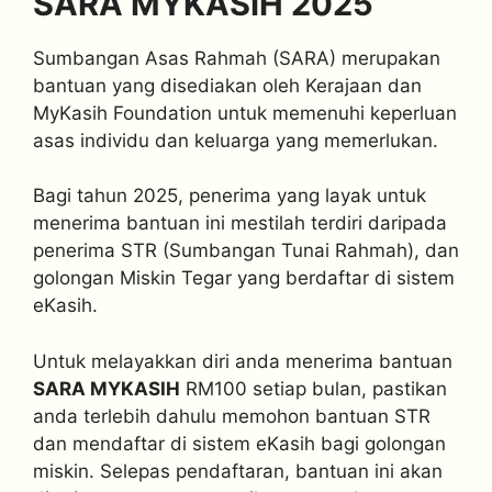
SARA MYKASIH 2025
Sumbangan Asas Rahmah (SARA) merupakan
bantuan yang disediakan oleh Kerajaan dan
MyKasih Foundation untuk memenuhi keperluan
asas individu dan keluarga yang memerlukan.
Bagi tahun 2025, penerima yang layak untuk
menerima bantuan ini mestilah terdiri daripada
penerima STR (Sumbangan Tunai Rahmah), dan
golongan Miskin Tegar yang berdaftar di sistem
eKasih.
Untuk melayakkan diri anda menerima bantuan
SARA MYKASIH
RM100 setiap bulan, pastikan
anda terlebih dahulu memohon bantuan STR
dan mendaftar di sistem eKasih bagi golongan
miskin. Selepas pendaftaran, bantuan ini akan