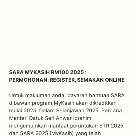
SARA MYKASIH RM100 2025 :
PERMOHONAN, REGISTER, SEMAKAN ONLINE
Untuk makluman anda, bayaran bantuan SARA
dibawah program MyKasih akan dikreditkan
mulai 2025. Dalam Belanjawan 2025, Perdana
Menteri Datuk Seri Anwar Ibrahim
mengumumkan manfaat peruntukan STR 2025
dan SARA 2025 (MyKasih) yang telah