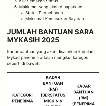
Klik Semakan Status
Maklumat yang akan dipaparkan:
Status Permohonan
Maklumat Kemasukan Bayaran
JUMLAH BANTUAN SARA
MYKASIH 2025
Kadar bantuan yang akan disalurkan kedalam
Mykad penerima adalah mengikut kategori
seperti di bawah:
KADAR
BANTUAN
KADAR
(RM)
BANTUAN
KATEGORI
(BERSTATUS
(RM)
PENERIMA
MISKIN &
(PENERIMA