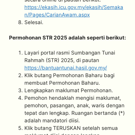
https://ekasih.icu.gov.my/ekasih/Semaka
n/Pages/CarianAwam.aspx
Selesai.
Permohonan STR 2025 adalah seperti berikut:
Layari portal rasmi Sumbangan Tunai
Rahmah (STR) 2025, di pautan
https://bantuantunai.hasil.gov.my/
Klik butang Permohonan Baharu bagi
membuat Permohonan Baharu.
Lengkapkan maklumat Permohonan.
Pemohon hendaklah mengisi maklumat,
pemohon, pasangan, anak, waris dengan
tepat dan lengkap. Ruangan bertanda (*)
adalah mandatori diisi.
Klik butang TERUSKAN setelah semua