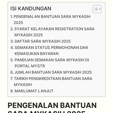
ISI KANDUNGAN
PENGENALAN BANTUAN SARA MYKASIH
2025
SYARAT KELAYAKAN REGISTRATION SARA
MYKASIH 2025
DAFTAR SARA MYKASIH 2025
SEMAKAN STATUS PERMOHONAN DAN
KEMASUKAN BAYARAN
PANDUAN SEMAKAN SARA MYKASIH DI
PORTAL MYSTR
JUMLAH BANTUAN SARA MYKASIH 2025
TARIKH PENGKREDITKAN BANTUAN SARA
MYKASIH
MAKLUMAT LANJUT
PENGENALAN BANTUAN