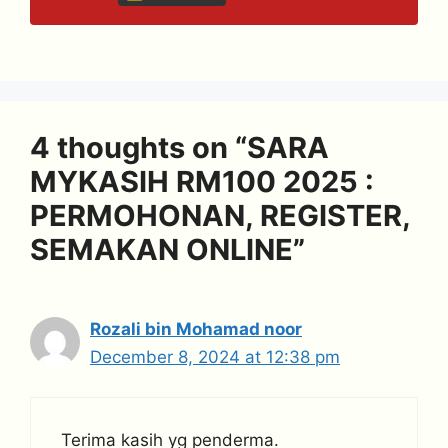
4 thoughts on “SARA
MYKASIH RM100 2025 :
PERMOHONAN, REGISTER,
SEMAKAN ONLINE”
Rozali bin Mohamad noor
December 8, 2024 at 12:38 pm
Terima kasih yg penderma.