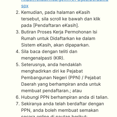
spx
Kemudian, pada halaman eKasih
tersebut, sila scroll ke bawah dan klik
pada [Pendaftaran eKasih].
Butiran Proses Kerja Permohonan Isi
Rumah untuk Didaftarkan ke dalam
Sistem eKasih, akan dipaparkan.
Sila baca dengan teliti dan
mengenalpasti (KIR).
Seterusnya, anda hendaklah
menghadirkan diri ke Pejabat
Pembangunan Negeri (PPN) / Pejabat
Daerah yang berhampiran anda untuk
membuat pendaftaran.; atau
Hubungi PPN berhampiran anda di talian.
Sekiranya anda telah berdaftar dengan
PPN, anda boleh membuat semakan
secara online di pautan berikut: