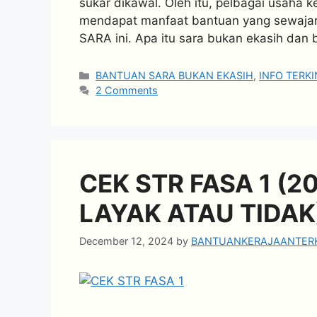
sukar dikawal. Oleh itu, pelbagai usaha 
mendapat manfaat bantuan yang sewajar
SARA ini. Apa itu sara bukan ekasih da
Categories
BANTUAN SARA BUKAN EKASIH
,
INFO TERKI
2 Comments
CEK STR FASA 1 (
LAYAK ATAU TIDAK
December 12, 2024
by
BANTUANKERAJAANTERK