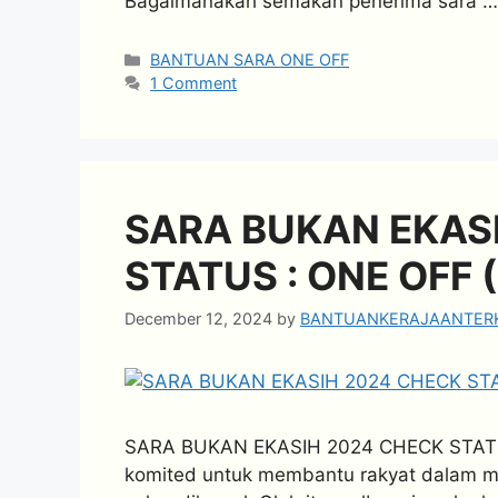
Bagaimanakah semakan penerima sara 
Categories
BANTUAN SARA ONE OFF
1 Comment
SARA BUKAN EKAS
STATUS : ONE OFF
December 12, 2024
by
BANTUANKERAJAANTERK
SARA BUKAN EKASIH 2024 CHECK STATUS
komited untuk membantu rakyat dalam me