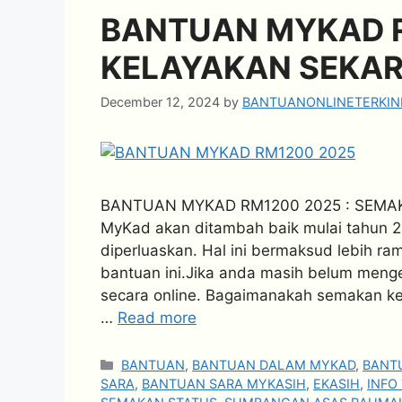
BANTUAN MYKAD R
KELAYAKAN SEKA
December 12, 2024
by
BANTUANONLINETERKIN
BANTUAN MYKAD RM1200 2025 : SEMAK 
MyKad akan ditambah baik mulai tahun 
diperluaskan. Hal ini bermaksud lebih ra
bantuan ini.Jika anda masih belum menge
secara online. Bagaimanakah semakan ke
…
Read more
Categories
BANTUAN
,
BANTUAN DALAM MYKAD
,
BANT
SARA
,
BANTUAN SARA MYKASIH
,
EKASIH
,
INFO 