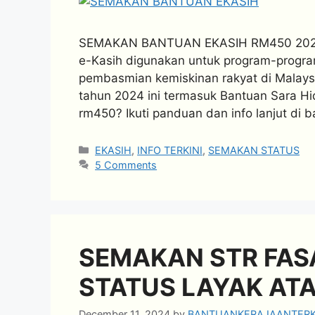
SEMAKAN BANTUAN EKASIH RM450 2024
e-Kasih digunakan untuk program-progra
pembasmian kemiskinan rakyat di Malaysi
tahun 2024 ini termasuk Bantuan Sara H
rm450? Ikuti panduan dan info lanjut 
Categories
EKASIH
,
INFO TERKINI
,
SEMAKAN STATUS
5 Comments
SEMAKAN STR FASA
STATUS LAYAK ATA
December 11, 2024
by
BANTUANKERAJAANTERK