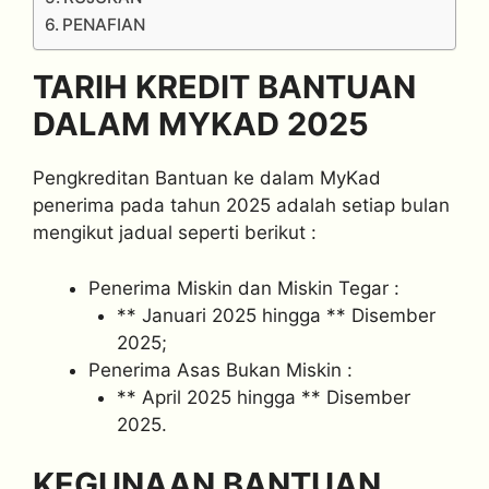
PENAFIAN
TARIH KREDIT BANTUAN
DALAM MYKAD 2025
Pengkreditan Bantuan ke dalam MyKad
penerima pada tahun 2025 adalah setiap bulan
mengikut jadual seperti berikut :
Penerima Miskin dan Miskin Tegar :
** Januari 2025 hingga ** Disember
2025;
Penerima Asas Bukan Miskin :
** April 2025 hingga ** Disember
2025.
KEGUNAAN BANTUAN