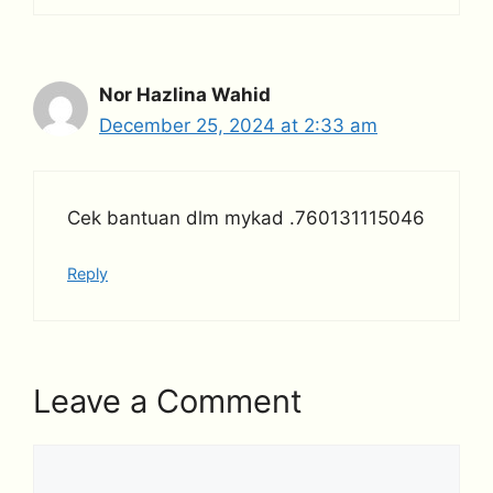
Nor Hazlina Wahid
December 25, 2024 at 2:33 am
Cek bantuan dlm mykad .760131115046
Reply
Leave a Comment
Comment