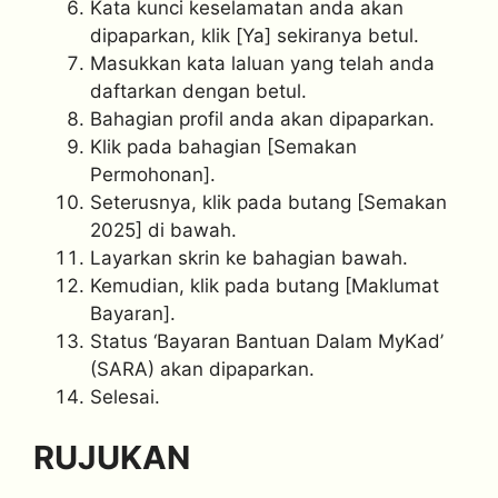
Kata kunci keselamatan anda akan
dipaparkan, klik [Ya] sekiranya betul.
Masukkan kata laluan yang telah anda
daftarkan dengan betul.
Bahagian profil anda akan dipaparkan.
Klik pada bahagian [Semakan
Permohonan].
Seterusnya, klik pada butang [Semakan
2025] di bawah.
Layarkan skrin ke bahagian bawah.
Kemudian, klik pada butang [Maklumat
Bayaran].
Status ‘Bayaran Bantuan Dalam MyKad’
(SARA) akan dipaparkan.
Selesai.
RUJUKAN