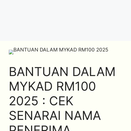
BANTUAN DALAM
MYKAD RM100
2025 : CEK
SENARAI NAMA
PENERIMA