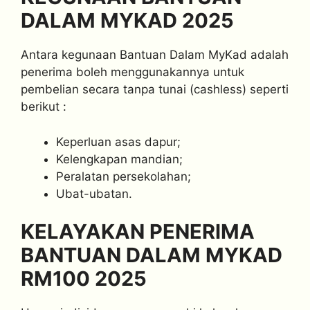
DALAM MYKAD 2025
Antara kegunaan Bantuan Dalam MyKad adalah
penerima boleh menggunakannya untuk
pembelian secara tanpa tunai (cashless) seperti
berikut :
Keperluan asas dapur;
Kelengkapan mandian;
Peralatan persekolahan;
Ubat-ubatan.
KELAYAKAN PENERIMA
BANTUAN DALAM MYKAD
RM100 2025