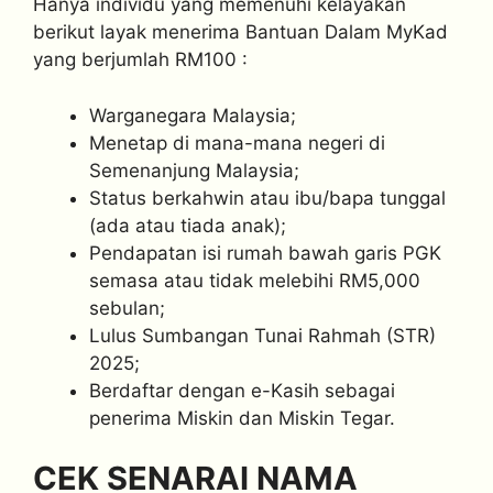
Hanya individu yang memenuhi kelayakan
berikut layak menerima Bantuan Dalam MyKad
yang berjumlah RM100 :
Warganegara Malaysia;
Menetap di mana-mana negeri di
Semenanjung Malaysia;
Status berkahwin atau ibu/bapa tunggal
(ada atau tiada anak);
Pendapatan isi rumah bawah garis PGK
semasa atau tidak melebihi RM5,000
sebulan;
Lulus Sumbangan Tunai Rahmah (STR)
2025;
Berdaftar dengan e-Kasih sebagai
penerima Miskin dan Miskin Tegar.
CEK SENARAI NAMA