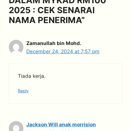
DALAM MYKAD RM100
2025 : CEK SENARAI
NAMA PENERIMA”
Zamanullah bin Mohd.
December 24, 2024 at 7:57 pm
Tiada kerja.
Reply
Jackson Will anak morrision