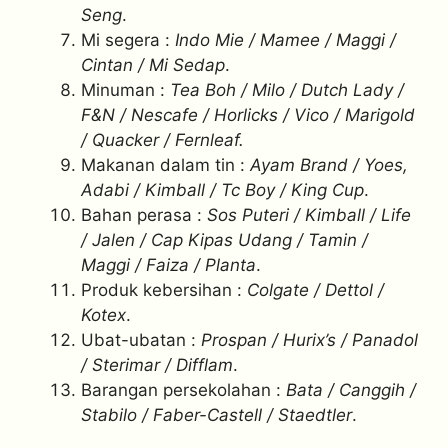
Seng
.
Mi segera :
Indo Mie / Mamee / Maggi /
Cintan / Mi Sedap
.
Minuman :
Tea Boh / Milo / Dutch Lady /
F&N / Nescafe / Horlicks / Vico / Marigold
/ Quacker / Fernleaf.
Makanan dalam tin :
Ayam Brand / Yoes,
Adabi / Kimball / Tc Boy / King Cup
.
Bahan perasa :
Sos Puteri / Kimball / Life
/ Jalen / Cap Kipas Udang / Tamin /
Maggi / Faiza / Planta
.
Produk kebersihan :
Colgate / Dettol /
Kotex
.
Ubat-ubatan :
Prospan / Hurix’s / Panadol
/ Sterimar / Difflam
.
Barangan persekolahan :
Bata / Canggih /
Stabilo / Faber-Castell / Staedtler
.