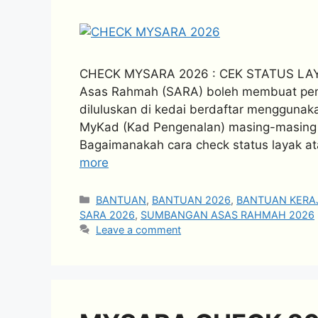
CHECK MYSARA 2026 : CEK STATUS LAY
Asas Rahmah (SARA) boleh membuat pen
diluluskan di kedai berdaftar menggunaka
MyKad (Kad Pengenalan) masing-masing 
Bagaimanakah cara check status layak ata
more
Categories
BANTUAN
,
BANTUAN 2026
,
BANTUAN KERA
SARA 2026
,
SUMBANGAN ASAS RAHMAH 2026
Leave a comment