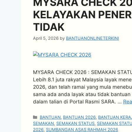
MYSARA CHECK 20
KELAYAKAN PENER
TIDAK
April 5, 2026
by
BANTUANONLINETERKINI
MYSARA CHECK 2026 : SEMAKAN STAT
Lebih 8.1 juta rakyat Malaysia layak m
2026, dan telah ramai yang mula menebu
sama ada anda layak atau tidak bantuan 
dalam talian di Portal Rasmi SARA. …
Rea
Categories
BANTUAN
,
BANTUAN 2026
,
BANTUAN KERA
SEMAKAN
,
SEMAKAN STATUS
,
SEMAKAN STATU
2026
,
SUMBANGAN ASAS RAHMAH 2026