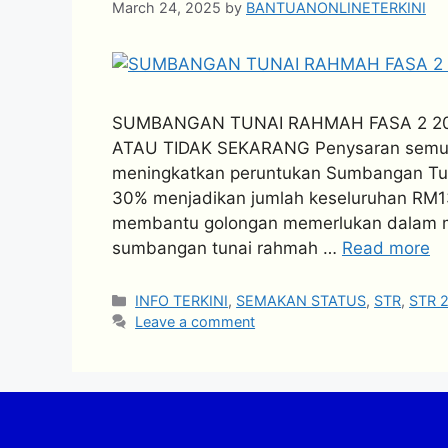
March 24, 2025
by
BANTUANONLINETERKINI
SUMBANGAN TUNAI RAHMAH FASA 2 20
ATAU TIDAK SEKARANG Penysaran semula
meningkatkan peruntukan Sumbangan Tu
30% menjadikan jumlah keseluruhan RM13 
membantu golongan memerlukan dalam me
sumbangan tunai rahmah …
Read more
Categories
INFO TERKINI
,
SEMAKAN STATUS
,
STR
,
STR 
Leave a comment