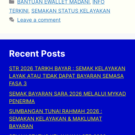
Categories
BANTUAN EWALLET MADANI
,
INFO
TERKINI
,
SEMAKAN STATUS KELAYAKAN
Leave a comment
Recent Posts
STR 2026 TARIKH BAYAR : SEMAK KELAYAKAN
LAYAK ATAU TIDAK DAPAT BAYARAN SEMASA
FASA 3
SEMAK BAYARAN SARA 2026 MELALUI MYKAD
PENERIMA
SUMBANGAN TUNAI RAHMAH 2026 :
SEMAKAN KELAYAKAN & MAKLUMAT
BAYARAN