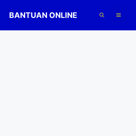
Skip
to
BANTUAN ONLINE
Menu
content