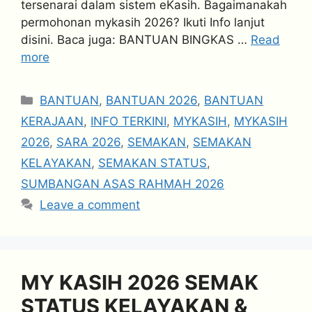
tersenarai dalam sistem eKasih. Bagaimanakah
permohonan mykasih 2026? Ikuti Info lanjut
disini. Baca juga: BANTUAN BINGKAS …
Read
more
Categories
BANTUAN
,
BANTUAN 2026
,
BANTUAN
KERAJAAN
,
INFO TERKINI
,
MYKASIH
,
MYKASIH
2026
,
SARA 2026
,
SEMAKAN
,
SEMAKAN
KELAYAKAN
,
SEMAKAN STATUS
,
SUMBANGAN ASAS RAHMAH 2026
Leave a comment
MY KASIH 2026 SEMAK
STATUS KELAYAKAN &