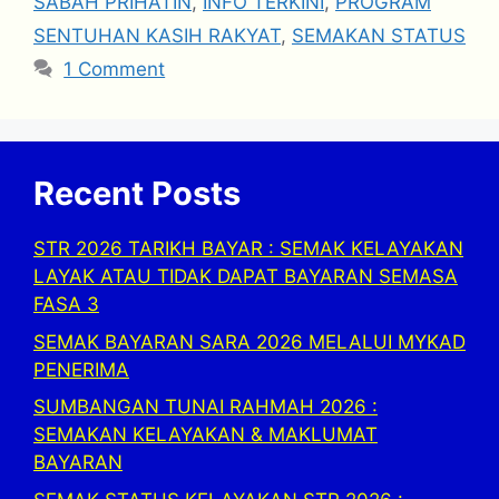
SABAH PRIHATIN
,
INFO TERKINI
,
PROGRAM
SENTUHAN KASIH RAKYAT
,
SEMAKAN STATUS
1 Comment
Recent Posts
STR 2026 TARIKH BAYAR : SEMAK KELAYAKAN
LAYAK ATAU TIDAK DAPAT BAYARAN SEMASA
FASA 3
SEMAK BAYARAN SARA 2026 MELALUI MYKAD
PENERIMA
SUMBANGAN TUNAI RAHMAH 2026 :
SEMAKAN KELAYAKAN & MAKLUMAT
BAYARAN