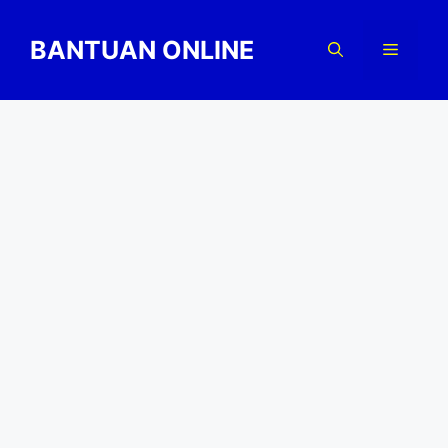
Skip
to
BANTUAN ONLINE
Menu
content